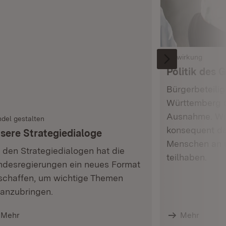
Mitwirkung
Politik des
Bürgerbeteilig
Württemberg d
Ausnahme. Wir
del gestalten
konsequent da
sere Strategiedialoge
Menschen an 
 den Strategiedialogen hat die
teilhaben.
ndesregierungen ein neues Format
schaffen, um wichtige Themen
ranzubringen.
Mehr
Mehr