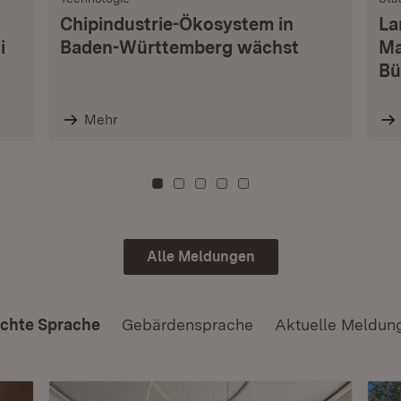
Chipindustrie-Ökosystem in
La
i
Baden-Württemberg wächst
Ma
Bü
Mehr
Zu Kachel: 0
Zu Kachel: 3
Zu Kachel: 6
Zu Kachel: 9
Zu Kachel: 12
Alle Meldungen
ichte Sprache
Gebärdensprache
Aktuelle Meldun