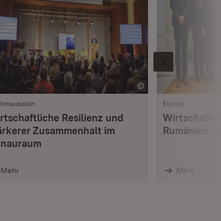
 Donausalon
Europa
rtschaftliche Resilienz und
Wirtschafts
ärkerer Zusammenhalt im
Rumänien u
nauraum
Mehr
Mehr