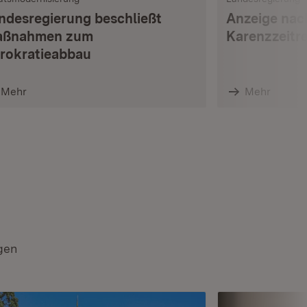
ndesregierung beschließt
Anzeige nac
ßnahmen zum
Karenzzeitr
rokratieabbau
Mehr
Mehr
gen