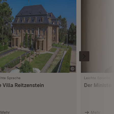
chte Sprache
Leichte Sprache
e Villa Reitzenstein
Der Minister
Mehr
Mehr