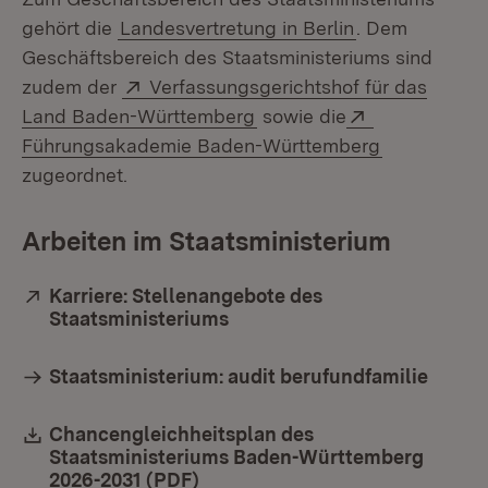
gehört die
Landesvertretung in Berlin
. Dem
Geschäftsbereich des Staatsministeriums sind
Extern:
zudem der
Verfassungsgerichtshof für das
(Öffnet in neuem Fenster)
Extern:
Land Baden-Württemberg
sowie die
(Öffnet in 
Führungsakademie Baden-Württemberg
zugeordnet.
Arbeiten im Staatsministerium
Extern:
Karriere: Stellenangebote des
Staatsministeriums
(Öffnet in neuem Fenster)
Staatsministerium: audit berufundfamilie
Download:
Chancengleichheitsplan des
Staatsministeriums Baden-Württemberg
2026-2031 (PDF)
(Öffnet in neuem Fenster)