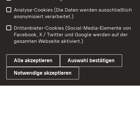
Analyse-Cookies (Die Daten werden ausschließlich
Zum 
anonymisiert verarbeitet.)
Impressum
Kontakt
Drittanbieter-Cookies (Social-Media-Elemente von
Benutzungshinweise
Barrierefreiheit
Facebook, X / Twitter und Google werden auf der
gesamten Webseite aktiviert.)
Datenschutz
Cookies
Alle akzeptieren
Auswahl bestätigen
Notwendige akzeptieren
Link zum Landesportal