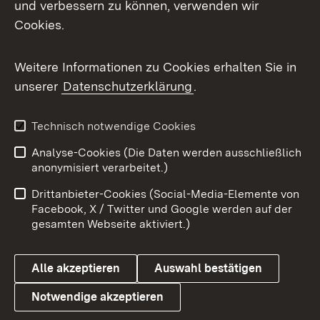
und verbessern zu können, verwenden wir
Cookies.
Messenger
Social Wall
Weitere Informationen zu Cookies erhalten Sie in
unserer
Datenschutzerklärung
.
X / Twitter
Youtube
Technisch notwendige Cookies
Analyse-Cookies (Die Daten werden ausschließlich
Zum 
anonymisiert verarbeitet.)
Impressum
Kontakt
Drittanbieter-Cookies (Social-Media-Elemente von
Benutzungshinweise
Barrierefreiheit
Facebook, X / Twitter und Google werden auf der
gesamten Webseite aktiviert.)
Datenschutz
Cookies
Alle akzeptieren
Auswahl bestätigen
Notwendige akzeptieren
Link zum Landesportal