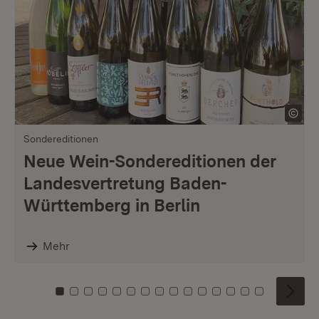
Sondereditionen
Neue Wein-Sondereditionen der
Landesvertretung Baden-
Württemberg in Berlin
Mehr
Zu Kachel: 0
Zu Kachel: 1
Zu Kachel: 2
Zu Kachel: 3
Zu Kachel: 4
Zu Kachel: 5
Zu Kachel: 6
Zu Kachel: 7
Zu Kachel: 8
Zu Kachel: 9
Zu Kachel: 10
Zu Kachel: 11
Zu Kachel: 12
Zu Kachel: 1
Zu Kachel