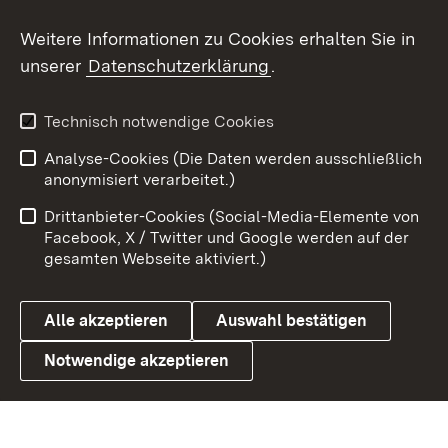
Social Wall
Weitere Informationen zu Cookies erhalten Sie in
unserer
Datenschutzerklärung
.
X / Twitter
Youtube
Technisch notwendige Cookies
Analyse-Cookies (Die Daten werden ausschließlich
Zum 
anonymisiert verarbeitet.)
Impressum
Kontakt
Drittanbieter-Cookies (Social-Media-Elemente von
Benutzungshinweise
Barrierefreiheit
Facebook, X / Twitter und Google werden auf der
gesamten Webseite aktiviert.)
Datenschutz
Cookies
Alle akzeptieren
Auswahl bestätigen
Notwendige akzeptieren
Link zum Landesportal