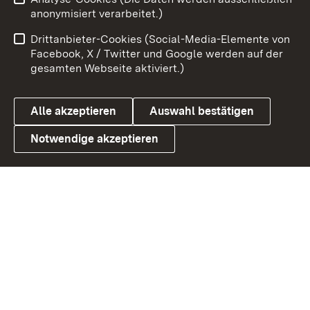
Zum 
anonymisiert verarbeitet.)
Impressum
Kontakt
Drittanbieter-Cookies (Social-Media-Elemente von
Benutzungshinweise
Barrierefreiheit
Facebook, X / Twitter und Google werden auf der
gesamten Webseite aktiviert.)
Datenschutz
Cookies
Alle akzeptieren
Auswahl bestätigen
Notwendige akzeptieren
Link zum Landesportal