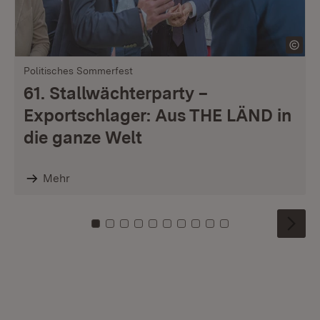
Politisches Sommerfest
61. Stallwächterparty –
Exportschlager: Aus THE LÄND in
die ganze Welt
Mehr
Zu Kachel: 0
Zu Kachel: 1
Zu Kachel: 2
Zu Kachel: 3
Zu Kachel: 4
Zu Kachel: 5
Zu Kachel: 6
Zu Kachel: 7
Zu Kachel: 8
Zu Kachel: 9