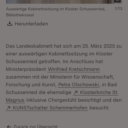
1/13
Auswärtige Kabinettssitzung im Kloster Schussenried,
Au
Bibliothekssaal
Bi
Download:
Herunterladen
(Öffnet in neuem Fenster)
Das Landeskabinett hat sich am 25. März 2025 zu
einer auswärtigen Kabinettssitzung im Kloster
Schussenried getroffen. Im Anschluss hat
Ministerpräsident
Winfried Kretschmann
zusammen mit der Ministerin für Wissenschaft,
Forschung und Kunst,
Petra Olschowski
, in Bad
Extern:
Schussenried die ehemalige
Klosterkirche St.
(Öffnet in neuem Fenster)
Magnus
inklusive Chorgestühl besichtigt und den
Extern:
(Öffnet in neuem
KUNSTschalter Schemmerhofen
besucht.
Zurück zur Übersicht