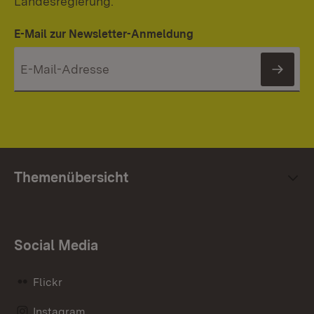
Landesregierung.
E-Mail zur Newsletter-Anmeldung
News
Themenübersicht
Social Media
Flickr
Instagram