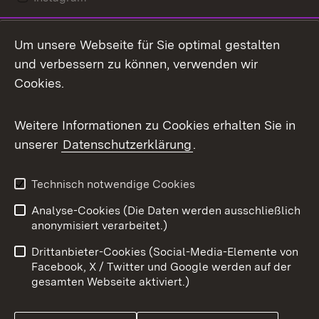
LinkedIn
Um unsere Webseite für Sie optimal gestalten
Mastodon
und verbessern zu können, verwenden wir
Cookies.
Messenger
Social Wall
Weitere Informationen zu Cookies erhalten Sie in
unserer
Datenschutzerklärung
.
X / Twitter
Youtube
Technisch notwendige Cookies
Analyse-Cookies (Die Daten werden ausschließlich
Zum 
anonymisiert verarbeitet.)
Impressum
Kontakt
Drittanbieter-Cookies (Social-Media-Elemente von
Benutzungshinweise
Barrierefreiheit
Facebook, X / Twitter und Google werden auf der
gesamten Webseite aktiviert.)
Datenschutz
Cookies