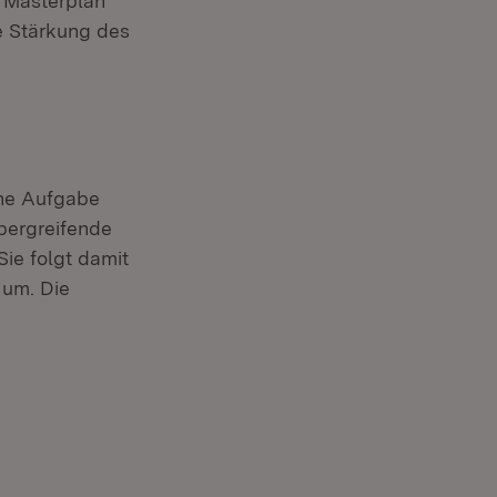
e Masterplan
e Stärkung des
che Aufgabe
übergreifende
ie folgt damit
 um. Die