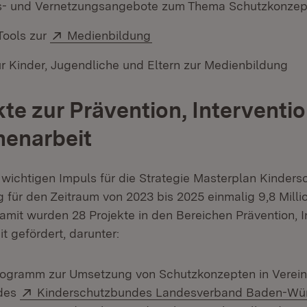
gs- und Vernetzungsangebote zum Thema Schutzkonzep
Extern:
(Öffnet in neuem Fenster)
Tools zur
Medienbildung
r Kinder, Jugendliche und Eltern zur Medienbildung
kte zur Prävention, Interventi
nenarbeit
 wichtigen Impuls für die Strategie Masterplan Kindersc
 für den Zeitraum von 2023 bis 2025 einmalig 9,8 Milli
Damit wurden 28 Projekte in den Bereichen Prävention, 
t gefördert, darunter:
rogramm zur Umsetzung von Schutzkonzepten in Verei
Extern:
des
Kinderschutzbundes Landesverband Baden-Wü