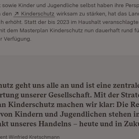
ft sowie Kinder und Jugendliche selbst haben ihre Pers
Extern:
(Öffnet in neuem Fenster)
m den
Kinderschutz
wirksam zu stärken, hat das Land
ch erhöht. Statt der bis 2023 im Haushalt veranschlagt
 mit dem Masterplan Kinderschutz nun dauerhaft rund fü
ur Verfügung.
utz geht uns alle an und ist eine zentral
tung unserer Gesellschaft. Mit der Strat
n Kinderschutz machen wir klar: Die R
 von Kindern und Jugendlichen stehen i
kt unseres Handelns – heute und in Zuk
dent Winfried Kretschmann