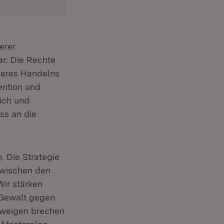
erer
ar: Die Rechte
seres Handelns
ention und
lich und
ss an die
. Die Strategie
zwischen den
Wir stärken
 Gewalt gegen
hweigen brechen