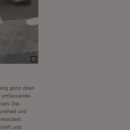
berg ganz oben
ie umfassende
n neuem Fenster)
sen. Die
undheit und
ntwickelt.
chaft und