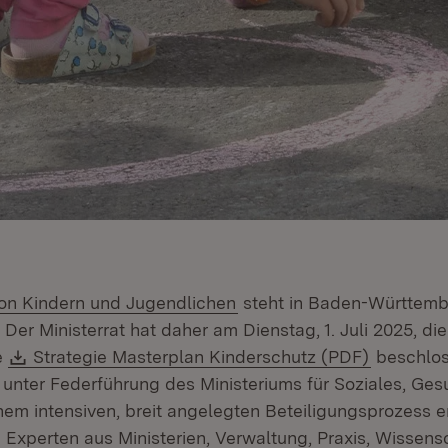
(Öffnet in neuem Fenster)
on Kindern und Jugendlichen
steht in Baden-Württem
Der Ministerrat hat daher am Dienstag, 1. Juli 2025, d
Download:
(Öffnet i
e
Strategie Masterplan Kinderschutz (PDF)
beschlos
 unter Federführung des Ministeriums für Soziales, Ges
inem intensiven, breit angelegten Beteiligungsprozess e
 Experten aus Ministerien, Verwaltung, Praxis, Wissens