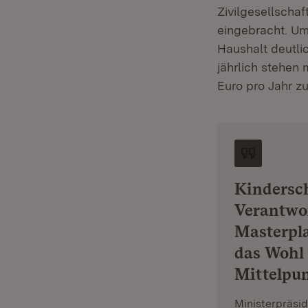
Zivilgesellscha
eingebracht. U
Haushalt deutli
jährlich stehen
Euro pro Jahr z
Kindersch
Verantwor
Masterpla
das Wohl
Mittelpun
Ministerpräsi