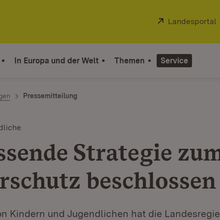
Extern:
Landesportal
In Europa und der Welt
Themen
Service
ngen
Pressemitteilung
dliche
sende Strategie zu
rschutz beschlossen
n Kindern und Jugendlichen hat die Landesregie