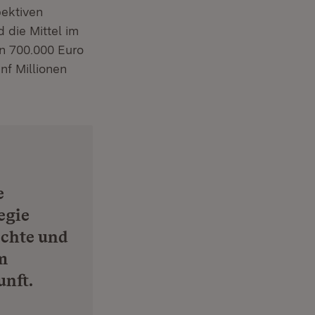
pektiven
 die Mittel im
en 700.000 Euro
nf Millionen
e
egie
echte und
m
unft.