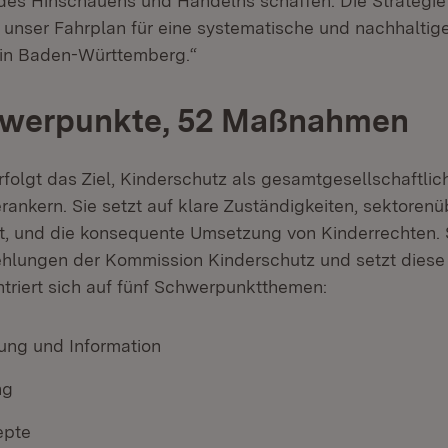
 des Hinschauens und Handelns schaffen. Die Strategi
t unser Fahrplan für eine systematische und nachhaltig
 in Baden-Württemberg.“
hwerpunkte, 52 Maßnahmen
erfolgt das Ziel, Kinderschutz als gesamtgesellschaftli
rankern. Sie setzt auf klare Zuständigkeiten, sektoren
 und die konsequente Umsetzung von Kinderrechten. S
hlungen der Kommission Kinderschutz und setzt diese
ntriert sich auf fünf Schwerpunktthemen:
rung und Information
ng
epte