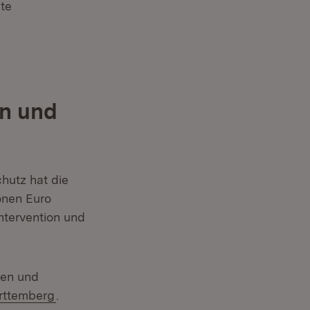
te
on und
hutz hat die
onen Euro
Intervention und
nen und
(Öffnet in neuem Fenster)
rttemberg
.