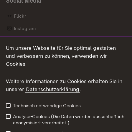
Social Media
Flickr
Instagram
LinkedIn
Um unsere Webseite für Sie optimal gestalten
Mastodon
und verbessern zu können, verwenden wir
Cookies.
Messenger
Social Wall
Weitere Informationen zu Cookies erhalten Sie in
unserer
Datenschutzerklärung
.
X / Twitter
Youtube
Technisch notwendige Cookies
Analyse-Cookies (Die Daten werden ausschließlich
Zum 
anonymisiert verarbeitet.)
Impressum
Kontakt