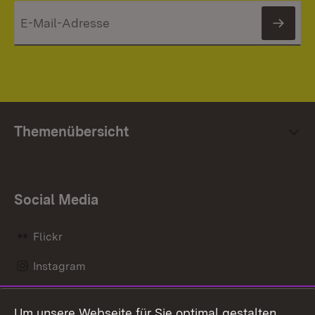
News
Themenübersicht
Social Media
Flickr
Instagram
LinkedIn
Um unsere Webseite für Sie optimal gestalten