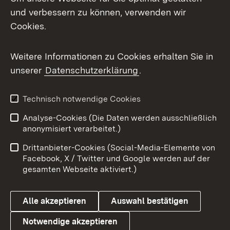
Mastodon
und verbessern zu können, verwenden wir
Cookies.
Messenger
Social Wall
Weitere Informationen zu Cookies erhalten Sie in
unserer
Datenschutzerklärung
.
X / Twitter
Youtube
Technisch notwendige Cookies
Analyse-Cookies (Die Daten werden ausschließlich
Zum 
anonymisiert verarbeitet.)
Impressum
Kontakt
Drittanbieter-Cookies (Social-Media-Elemente von
Benutzungshinweise
Barrierefreiheit
Facebook, X / Twitter und Google werden auf der
gesamten Webseite aktiviert.)
Datenschutz
Cookies
Alle akzeptieren
Auswahl bestätigen
Notwendige akzeptieren
Link zum Landesportal