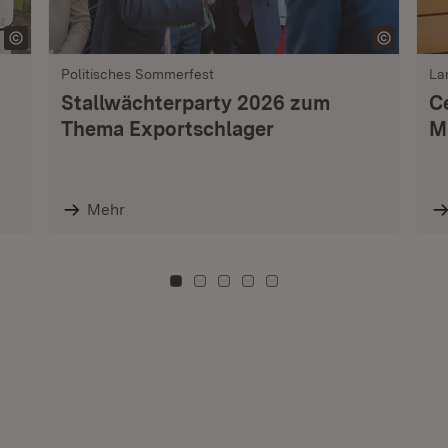
Politisches Sommerfest
La
Stallwächterparty 2026 zum
C
Thema Exportschlager
M
Mehr
Zu Kachel: 0
Zu Kachel: 3
Zu Kachel: 6
Zu Kachel: 9
Zu Kachel: 12