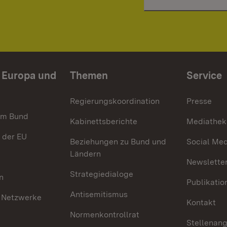
n Europa und
Themen
Service
Regierungskoordination
Presse
im Bund
Kabinettsberichte
Mediathek
 der EU
Beziehungen zu Bund und
Social Med
Ländern
Newsletter
Strategiedialoge
n
Publikatio
Antisemitismus
 Netzwerke
Kontakt
Normenkontrollrat
Stellenan