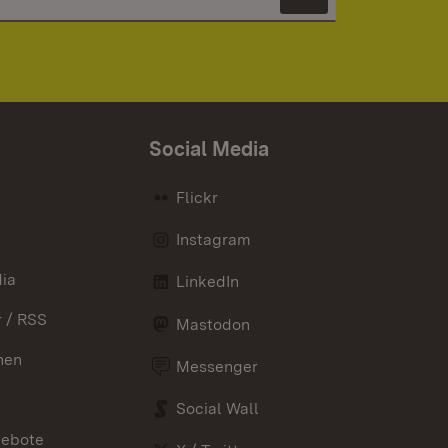
Newsletter 
Social Media
Flickr
Instagram
ia
LinkedIn
 / RSS
Mastodon
nen
Messenger
Social Wall
gebote