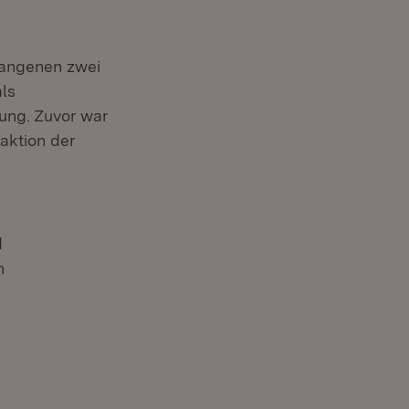
gangenen zwei
als
rung. Zuvor war
aktion der
d
m