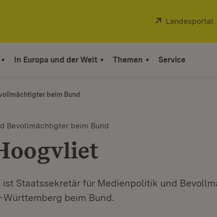
Extern:
Landesportal
In Europa und der Welt
Themen
Service
vollmächtigter beim Bund
nd Bevollmächtigter beim Bund
Hoogvliet
 ist Staatssekretär für Medienpolitik und Bevollm
-Württemberg beim Bund.