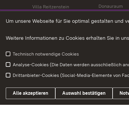
Donauraum
Villa Reitzenstein
Dynamischer 
Kontakt und Anfahrt
Um unsere Webseite für Sie optimal gestalten und v
Baden-Württe
Welt
Weitere Informationen zu Cookies erhalten Sie in un
Entwicklungs
Technisch notwendige Cookies
Analyse-Cookies (Die Daten werden ausschließlich ano
Drittanbieter-Cookies (Social-Media-Elemente von Fac
Link zum Landesportal
Alle akzeptieren
Auswahl bestätigen
Not