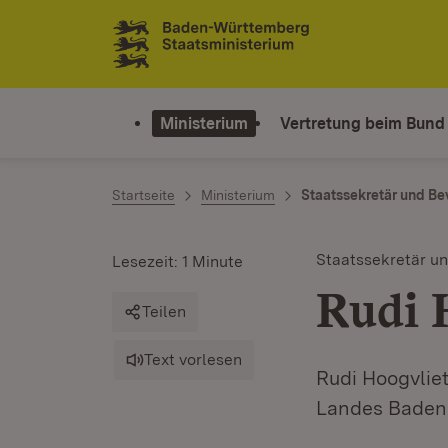
Zum Inhalt springen
Link zur Startseite
Ministerium
Vertretung beim Bund
Startseite
Ministerium
Staatssekretär und Be
Staatssekretär u
Lesezeit: 1 Minute
Rudi 
Teilen
Text vorlesen
Rudi Hoogvliet
Landes Baden