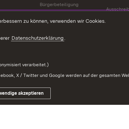
Bürgerbeteiligung
Ausschrei
Medienpolitik
Europapool
erbessern zu können, verwenden wir Cookies.
Gesetze u
Innovationslabor
mberg in der
serer
Datenschutzerklärung
.
Protokoll und
Konsulatswesen
zusammenarbeit
Orden und Ehrenzeichen
nymisiert verarbeitet.)
ebook, X / Twitter und Google werden auf der gesamten Webs
Impressum
Kontakt
Benutzungshinwe
wendige akzeptieren