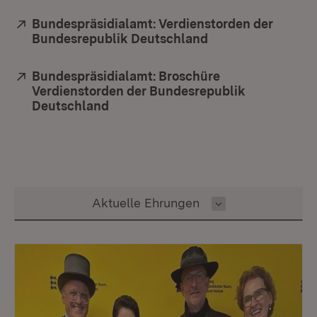
Extern:
Bundespräsidialamt: Verdienstorden der
Bundesrepublik Deutschland
(Öffnet in neuem 
Extern:
Bundespräsidialamt: Broschüre
Verdienstorden der Bundesrepublik
Deutschland
(Öffnet in neuem Fenster)
Inhalt auswählen
Aktuelle Ehrungen