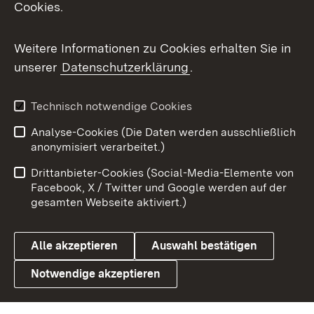
Cookies.
Messenger
Social Wall
Weitere Informationen zu Cookies erhalten Sie in
unserer
Datenschutzerklärung
.
X / Twitter
Youtube
Technisch notwendige Cookies
Analyse-Cookies (Die Daten werden ausschließlich
Zum 
anonymisiert verarbeitet.)
Impressum
Kontakt
Drittanbieter-Cookies (Social-Media-Elemente von
Benutzungshinweise
Barrierefreiheit
Facebook, X / Twitter und Google werden auf der
gesamten Webseite aktiviert.)
Datenschutz
Cookies
Alle akzeptieren
Auswahl bestätigen
Notwendige akzeptieren
Link zum Landesportal