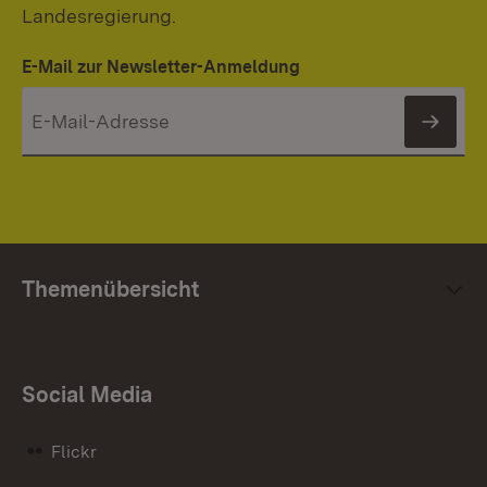
Landesregierung.
E-Mail zur Newsletter-Anmeldung
News
Themenübersicht
Social Media
Flickr