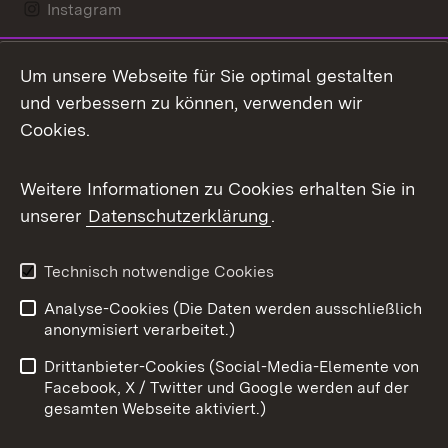
Instagram
LinkedIn
Um unsere Webseite für Sie optimal gestalten
Mastodon
und verbessern zu können, verwenden wir
Cookies.
Messenger
Social Wall
Weitere Informationen zu Cookies erhalten Sie in
unserer
Datenschutzerklärung
.
X / Twitter
Youtube
Technisch notwendige Cookies
Analyse-Cookies (Die Daten werden ausschließlich
Zum 
anonymisiert verarbeitet.)
Impressum
Kontakt
Drittanbieter-Cookies (Social-Media-Elemente von
Benutzungshinweise
Barrierefreiheit
Facebook, X / Twitter und Google werden auf der
gesamten Webseite aktiviert.)
Datenschutz
Cookies