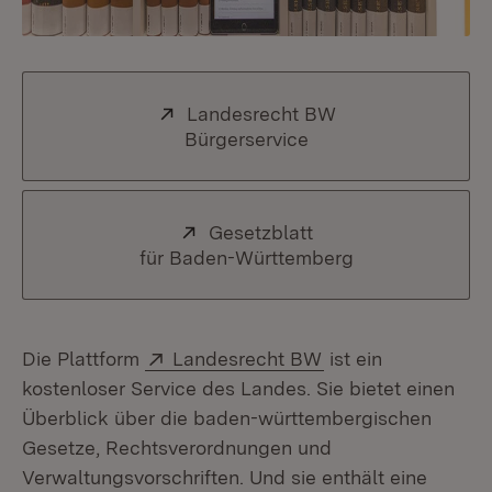
Extern:
Landesrecht BW
Bürgerservice
(Öffnet in neuem Fe
Extern:
Gesetzblatt
für Baden-Württemberg
(Öffnet in neue
Extern:
(Öffnet in neuem F
Die Plattform
Landesrecht BW
ist ein
kostenloser Service des Landes. Sie bietet einen
Überblick über die baden-württembergischen
Gesetze, Rechtsverordnungen und
Verwaltungsvorschriften. Und sie enthält eine