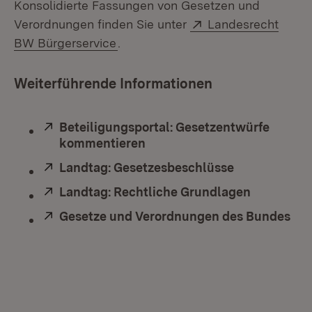
Konsolidierte Fassungen von Gesetzen und
Extern:
Verordnungen finden Sie unter
Landesrecht
(Öffnet in neuem Fenster)
BW Bürgerservice
.
Weiterführende Informationen
Extern:
Beteiligungsportal: Gesetzentwürfe
kommentieren
(Öffnet in neuem Fenster)
Extern:
Landtag: Gesetzesbeschlüsse
(Öffnet in n
Extern:
Landtag: Rechtliche Grundlagen
(Öffnet in
Extern:
Gesetze und Verordnungen des Bundes
(Öf