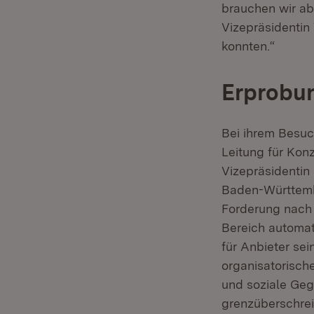
brauchen wir ab
Vizepräsidenti
konnten.“
Erprobu
Bei ihrem Besu
Leitung für Kon
Vizepräsidentin
Baden-Württembe
Forderung nach 
Bereich automati
für Anbieter se
organisatorisch
und soziale Geg
grenzüberschrei