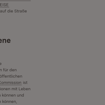
ern:
(Öffnet in neuem Fenster)
EISE
auf die Straße
ene
e
n für den
öffentlichen
(Öffnet in neuem Fenster)
-Kommission
ist
gionen mit Leben
en können und
n können,