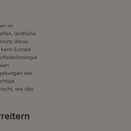
ten im
elfen, ländliche
nsatz dieser
 kann Europa
er)
nftstechnologie
alen
mgebungen wie
chtige
rscht, wie das
reitern