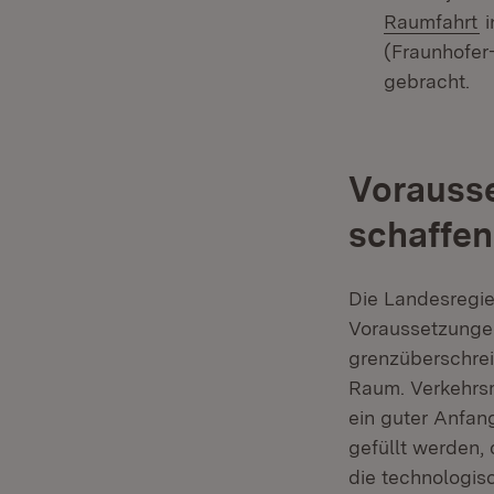
(
Raumfahrt
i
(Fraunhofer
gebracht.
Vorausse
schaffen
Die Landesregie
Voraussetzungen
grenzüberschrei
Raum. Verkehrsm
ein guter Anfan
gefüllt werden, 
die technologis