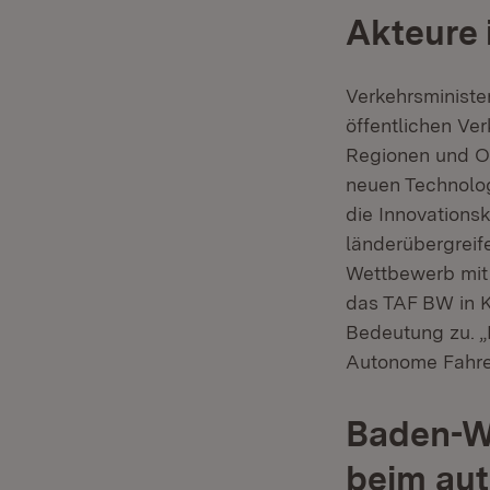
Akteure 
Verkehrsministe
öffentlichen Ver
Regionen und Or
neuen Technolo
die Innovationsk
länderübergreif
Wettbewerb mit
das TAF BW in K
Bedeutung zu. „
Autonome Fahren
Baden-Wü
beim au