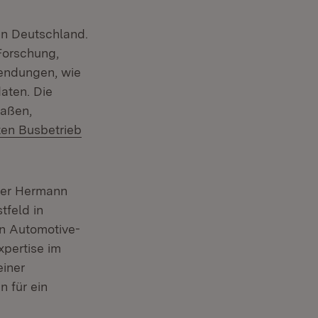
in Deutschland.
 Forschung,
wendungen, wie
daten. Die
raßen,
ten Busbetrieb
ter Hermann
tfeld in
en Automotive-
xpertise im
einer
 für ein