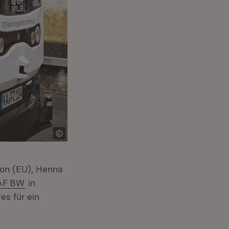
ion (EU), Henna
(Öffnet in neuem Fenster)
TAF BW
in
es für ein