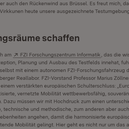
er auch den Rückenwind aus Brüssel. Es freut mich, da
n Virkkunen heute unsere ausgezeichnete Testumgebun
ngsräume schaffen
Extern:
(Öffnet in 
ch am
FZI Forschungszentrum Informatik
, das die w
zeption, Planung und Ausbau des Testfelds innehat, fuh
 selbst mit einem autonomen FZI-Forschungsfahrzeug 
rger Reallabor. FZI-Vorstand Professor Marius Zöllner
einem verstärkten europäischen Schulterschluss: „Eur
sierte, vernetzte Mobilität wettbewerbsfähig, souverän
in. Dazu müssen wir mit Hochdruck zum einen unterschi
e, technische und methodische, zum anderen aber auch
ebenheiten angehen, damit die harmonisierte europäis
tende Mobilität gelingt. Hier geht es nicht nur um das