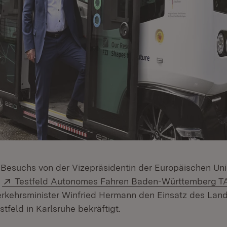
Besuchs von der Vizepräsidentin der Europäischen Un
Extern:
m
Testfeld Autonomes Fahren Baden-Württemberg 
erkehrsminister Winfried Hermann den Einsatz des Land
tfeld in Karlsruhe bekräftigt.