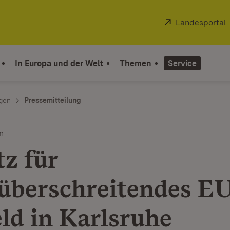
Extern:
Landesportal
In Europa und der Welt
Themen
Service
ngen
Pressemitteilung
n
tz für
überschreitendes E
eld in Karlsruhe