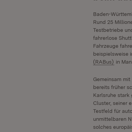
Baden-Württembe
Rund 25 Millione
Testbetriebe un
fahrerlose Shutt
Fahrzeuge fahren
beispielsweise 
(Öffnet
(RABus)
in Man
Gemeinsam mit M
bereits früher 
Karlsruhe stark
Cluster, seiner 
Testfeld für au
unmittelbaren N
solches europäi