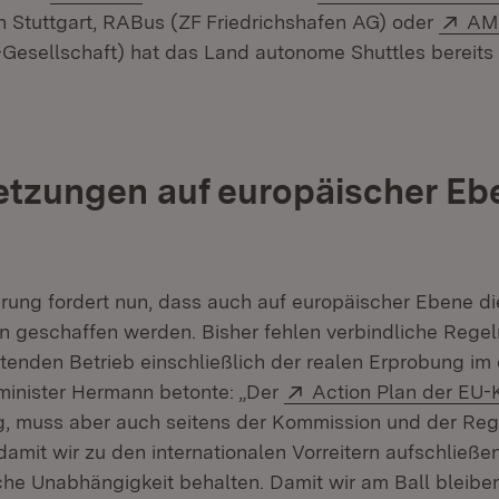
Öffnet in neuem Fenster)
Ext
n Stuttgart, RABus (ZF Friedrichshafen AG) oder
AM
-Gesellschaft) hat das Land autonome Shuttles bereits 
tzungen auf europäischer Eb
rung fordert nun, dass auch auf europäischer Ebene di
 geschaffen werden. Bisher fehlen verbindliche Regel
tenden Betrieb einschließlich der realen Erprobung im 
Extern:
inister Hermann betonte: „Der
Action Plan der EU
g, muss aber auch seitens der Kommission und der Re
damit wir zu den internationalen Vorreitern aufschließ
che Unabhängigkeit behalten. Damit wir am Ball bleibe