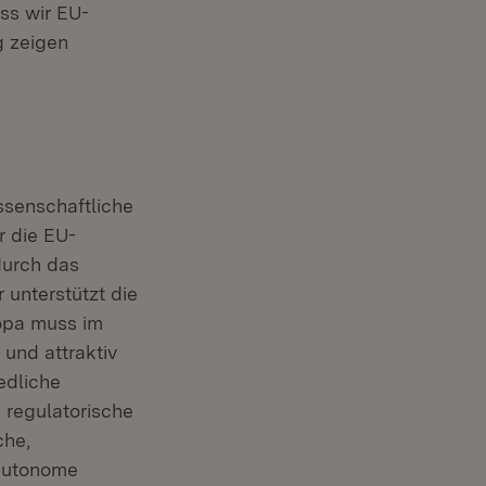
ss wir EU-
g zeigen
neuem Fenster)
issenschaftliche
r die EU-
durch das
 unterstützt die
opa muss im
 und attraktiv
edliche
 regulatorische
che,
 autonome