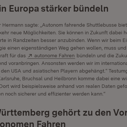
in Europa stärker bündeln
r Hermann sagte: „Autonom fahrende Shuttlebusse bie
kehr neue Möglichkeiten. Sie können in Zukunft dabei h
te in Randzeiten besser anzubinden. Wenn wir beim Ei
gie einen eigenständigen Weg gehen wollen, muss und
Extern:
(Öffnet in neuem Fenst
raft für das
autonome Fahren
bündeln und die Zuku
end voranbringen. Ansonsten werden wir im internation
 den USA und asiatischen Playern abgehängt.“ Testu
arlsruhe, Bruchsal und Heilbronn komme dabei eine wi
Dort wird beispielsweise anhand von realen Daten gefo
 noch sicherer und effizienter werden kann.“
rttemberg gehört zu den Vor
tonomen Fahren