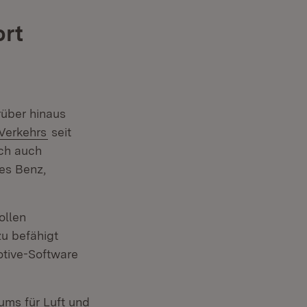
ort
in neuem Fenster)
über hinaus
(Öffnet in neuem Fenster)
 Verkehrs
seit
ich auch
es Benz,
ollen
zu befähigt
otive-Software
ums für Luft und