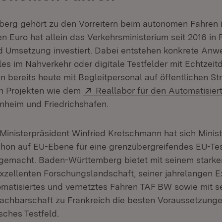
rg gehört zu den Vorreitern beim autonomen Fahren 
n Euro hat allein das Verkehrsministerium seit 2016 in
d Umsetzung investiert. Dabei entstehen konkrete An
les im Nahverkehr oder digitale Testfelder mit Echtzeit
 bereits heute mit Begleitpersonal auf öffentlichen St
Extern:
in Projekten wie dem
Reallabor für den Automatisier
 in neuem Fenster)
nheim und Friedrichshafen.
inisterpräsident Winfried Kretschmann hat sich Minis
schon auf EU-Ebene für eine grenzübergreifendes EU-Tes
 gemacht. Baden-Württemberg bietet mit seinem stark
exzellenten Forschungslandschaft, seiner jahrelangen E
tomatisiertes und vernetztes Fahren TAF BW sowie mit s
achbarschaft zu Frankreich die besten Voraussetzungen
sches Testfeld.