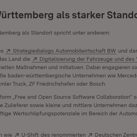
rttemberg als starker Stand
emberg als Standort spricht unter anderem:
Extern:
(Öffnet 
es
Strategiedialogs Automobilwirtschaft BW
und dar
Extern:
 das Land die
Digitalisierung der Fahrzeuge und des
zielten Maßnahmen und Initiativen. Dabei engagieren s
oße baden-württembergische Unternehmen wie Merced
mler Truck, ZF Friedrichshafen oder Bosch.
ttform „Free and Open Source Software Collaboration“ s
e Zulieferer sowie kleine und mittlere Unternehmen da
ftige Wertschöpfungspotenziale im Bereich der Autom
Extern:
(Öffnet in neuem Fenster)
Extern:
en wie
U-Shift
des renommierten
Deutschen Zentr