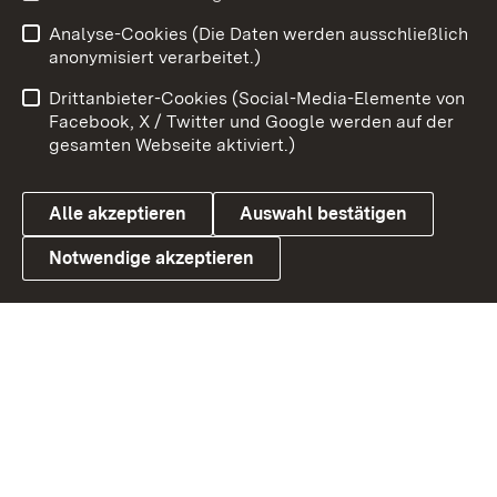
Analyse-Cookies (Die Daten werden ausschließlich
Zum 
anonymisiert verarbeitet.)
Impressum
Kontakt
Drittanbieter-Cookies (Social-Media-Elemente von
Benutzungshinweise
Barrierefreiheit
Facebook, X / Twitter und Google werden auf der
gesamten Webseite aktiviert.)
Datenschutz
Cookies
Alle akzeptieren
Auswahl bestätigen
Notwendige akzeptieren
Link zum Landesportal