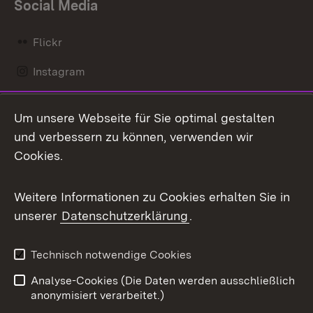
Social Media
Flickr
Instagram
LinkedIn
Um unsere Webseite für Sie optimal gestalten
Mastodon
und verbessern zu können, verwenden wir
Cookies.
Messenger
Social Wall
Weitere Informationen zu Cookies erhalten Sie in
unserer
Datenschutzerklärung
.
X / Twitter
Youtube
Technisch notwendige Cookies
Analyse-Cookies (Die Daten werden ausschließlich
Zum 
anonymisiert verarbeitet.)
Impressum
Kontakt