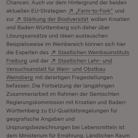
Chancen. Auch vor dem Hintergrund der beiden
Extern:
(Öffnet i
aktuellen EU-Strategien
„Farm-to-Fork“
und
Extern:
(Öffnet in neuem Fe
zur
Stärkung der Biodiversität
wollen Kroatien
und Baden-Württemberg sich daher über
Lösungsansätze und Ideen austauschen.
Beispielsweise im Weinbereich können sich hier
Extern:
die Experten des
Staatlichen Weinbauinstituts
(Öffnet in neuem Fenster)
Extern:
Freiburg
und der
Staatlichen Lehr- und
Versuchsanstalt für Wein- und Obstbau
(Öffnet in neuem Fenster)
Weinsberg
mit derartigen Fragestellungen
befassen. Die Fortsetzung der langjährigen
Zusammenarbeit im Rahmen der Gemischten
Regierungskommission mit Kroatien und Baden-
Württemberg zu EU-Qualitätsregelungen für
geografische Angaben und
Ursprungsbezeichnungen bei Lebensmitteln ist
dem Ministerium für Ernährung, Ländlichen Raum