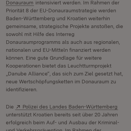
(Öffnet in neuem Fenster)
Donauraum
intensiviert werden. Im Rahmen der
Priorität 8 der EU-Donauraumstrategie werden
Baden-Württemberg und Kroatien weiterhin
gemeinsame, strategische Projekte anstoßen, die
sowohl mit Hilfe des Interreg
Donauraumprogramms als auch aus regionalen,
nationalen und EU-Mitteln finanziert werden
können. Eine gute Grundlage für weitere
Kooperationen bietet das Leuchtturmprojekt
„Danube Alliance“, das sich zum Ziel gesetzt hat,
neue Wertschöpfungsketten im Donauraum zu
identifizieren.
Extern:
(Öffn
Die
Polizei des Landes Baden-Württemberg
unterstützt Kroatien bereits seit über 20 Jahren
erfolgreich beim Auf- und Ausbau der Kriminal-
und Verkehrsprävention. Im Rahmen der