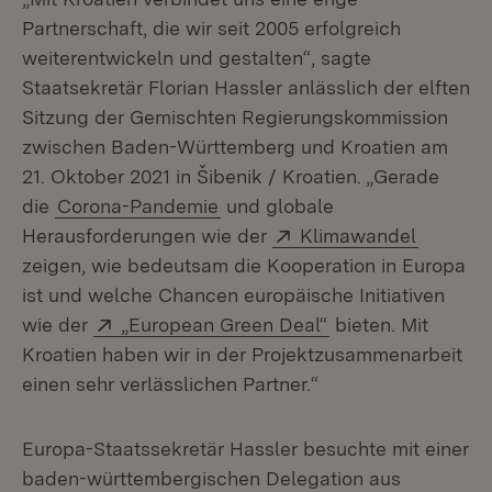
Partnerschaft, die wir seit 2005 erfolgreich
weiterentwickeln und gestalten“, sagte
Staatsekretär Florian Hassler anlässlich der elften
Sitzung der Gemischten Regierungskommission
zwischen Baden-Württemberg und Kroatien am
21. Oktober 2021 in Šibenik / Kroatien. „Gerade
die
Corona-Pandemie
und globale
Extern:
(Öffnet 
Herausforderungen wie der
Klimawandel
zeigen, wie bedeutsam die Kooperation in Europa
ist und welche Chancen europäische Initiativen
Extern:
(Öffnet in neuem 
wie der
„European Green Deal“
bieten. Mit
Kroatien haben wir in der Projektzusammenarbeit
einen sehr verlässlichen Partner.“
Europa-Staatssekretär Hassler besuchte mit einer
baden-württembergischen Delegation aus