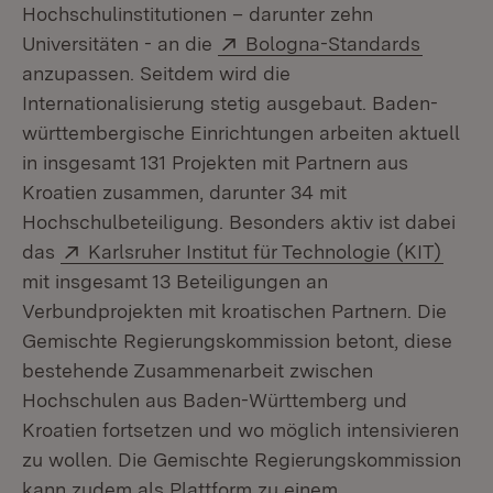
Hochschulinstitutionen – darunter zehn
Extern:
(Öffnet
Universitäten - an die
Bologna-Standards
anzupassen. Seitdem wird die
Internationalisierung stetig ausgebaut. Baden-
württembergische Einrichtungen arbeiten aktuell
in insgesamt 131 Projekten mit Partnern aus
Kroatien zusammen, darunter 34 mit
Hochschulbeteiligung. Besonders aktiv ist dabei
Extern:
(Öffn
das
Karlsruher Institut für Technologie (KIT)
mit insgesamt 13 Beteiligungen an
Verbundprojekten mit kroatischen Partnern. Die
Gemischte Regierungskommission betont, diese
bestehende Zusammenarbeit zwischen
Hochschulen aus Baden-Württemberg und
Kroatien fortsetzen und wo möglich intensivieren
zu wollen. Die Gemischte Regierungskommission
kann zudem als Plattform zu einem