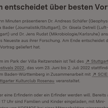
 entscheidet über besten Vor
hn Minuten präsentieren Dr. Andreas Schäfer (Geophysi
a Bader (Journalistik/Stuttgart), Dr. Gisela Detrell (Luft
gart) und Dr. Jens Rudat (Mikrobiologie/Karlsruhe) an
s Neueste aus ihrer Forschung. Am Ende entscheidet 
ortrag geliefert hat.
Extern:
 im Park der Villa Reitzenstein ist Teil des
Stuttgar
(Öffnet in neuem Fenster)
stivals 2022
, das vom 23. Juni bis 2. Juli 2022 stattfi
Exter
ium Baden-Württemberg in Zusammenarbeit mit
SCI
m Fenster)
ern:
(Öffnet in neuem Fenster)
ttgarter Kulturclub Rosenau
veranstaltet.
er eine Erfinderin oder ein Erfinder werden will. Berei
17 Uhr sind Familien und Kinder eingeladen, mit Mini-
sten von KOSMOS bei einer Mitmachaktion wissenscha