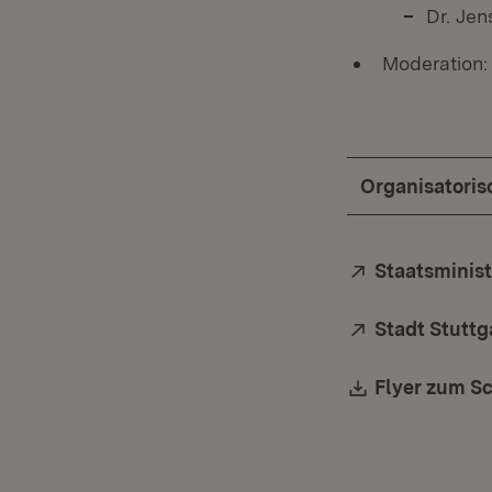
Dr. Jen
Moderation: 
Organisatoris
Extern:
Staatsminist
Extern:
Stadt Stuttg
Download:
Flyer zum Sc