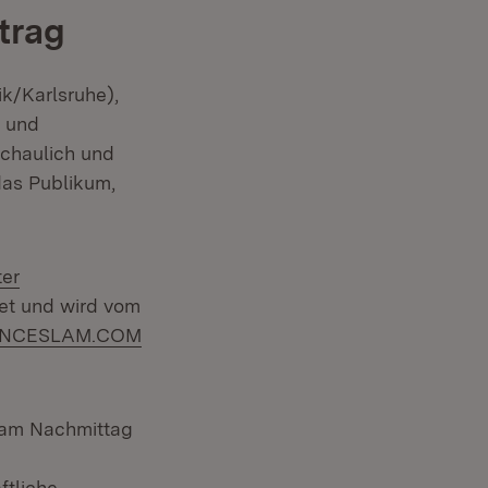
trag
k/Karlsruhe),
- und
schaulich und
das Publikum,
ter
ndet und wird vom
n:
ENCESLAM.COM
ts am Nachmittag
ftliche