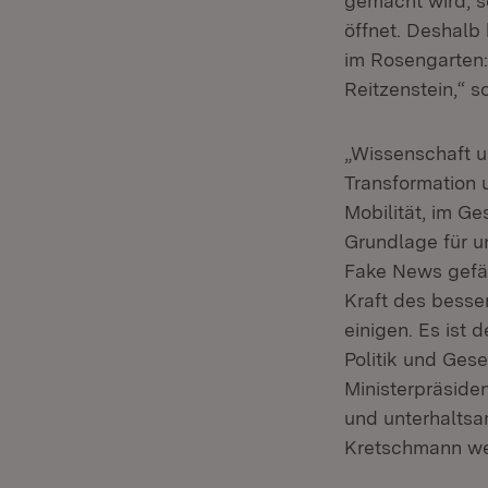
gemacht wird, so
öffnet. Deshalb
im Rosengarten: 
Reitzenstein,“ 
„Wissenschaft u
Transformation 
Mobilität, im Ge
Grundlage für u
Fake News gefäh
Kraft des besse
einigen. Es ist 
Politik und Ges
Ministerpräsiden
und unterhaltsa
Kretschmann wei