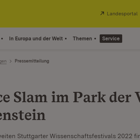
Extern:
Landesportal
In Europa und der Welt
Themen
Service
ngen
Pressemitteilung
ce Slam im Park der V
enstein
weiten Stuttgarter Wissenschaftsfestivals 2022 fin