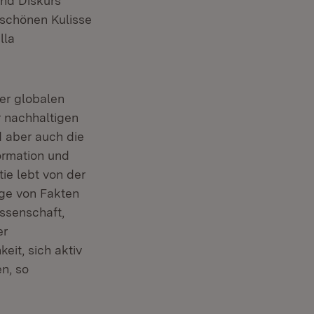
und Diskurs
 schönen Kulisse
lla
er globalen
r nachhaltigen
d aber auch die
ormation und
ie lebt von der
age von Fakten
issenschaft,
er
eit, sich aktiv
n, so