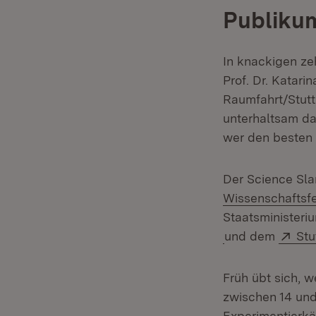
Publikum
In knackigen ze
Prof. Dr. Katarin
Raumfahrt/Stutt
unterhaltsam da
wer den besten V
Der Science Slam
Wissenschaftsfe
Staatsminister
(Öffnet in neue
Ext
und dem
Stu
Früh übt sich, w
zwischen 14 und 
Experimentierkä