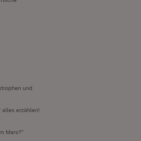
astrophen und
r alles erzählen!
dem Mars?“