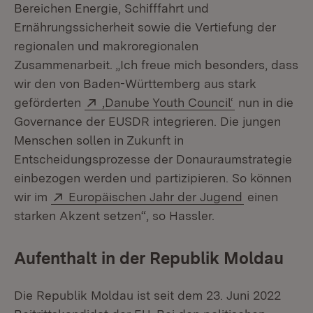
Bereichen Energie, Schifffahrt und
Ernährungssicherheit sowie die Vertiefung der
regionalen und makroregionalen
Zusammenarbeit. „Ich freue mich besonders, dass
wir den von Baden-Württemberg aus stark
Extern:
(Öffnet in ne
geförderten
,Danube Youth Council‘
nun in die
Governance der EUSDR integrieren. Die jungen
Menschen sollen in Zukunft in
Entscheidungsprozesse der Donauraumstrategie
einbezogen werden und partizipieren. So können
Extern:
(Öffnet in n
wir im
Europäischen Jahr der Jugend
einen
starken Akzent setzen“, so Hassler.
Aufenthalt in der Republik Moldau
Die Republik Moldau ist seit dem 23. Juni 2022