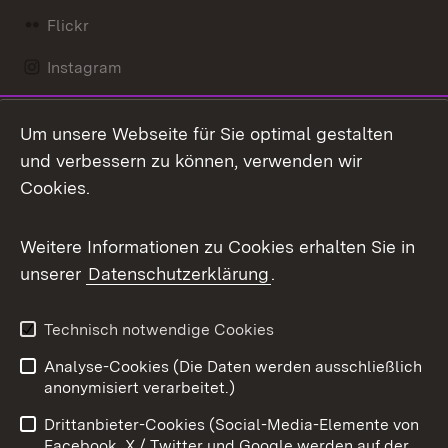
Flickr
Instagram
LinkedIn
Um unsere Webseite für Sie optimal gestalten
Mastodon
und verbessern zu können, verwenden wir
Cookies.
Messenger
Social Wall
Weitere Informationen zu Cookies erhalten Sie in
unserer
Datenschutzerklärung
.
X / Twitter
Youtube
Technisch notwendige Cookies
Analyse-Cookies (Die Daten werden ausschließlich
Zum 
anonymisiert verarbeitet.)
Impressum
Kontakt
Drittanbieter-Cookies (Social-Media-Elemente von
Benutzungshinweise
Barrierefreiheit
Facebook, X / Twitter und Google werden auf der