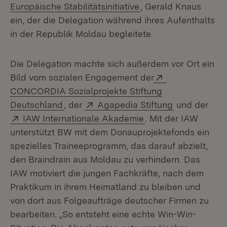
(Öffnet in neuem Fen
Europäische Stabilitätsinitiative
, Gerald Knaus
ein, der die Delegation während ihres Aufenthalts
in der Republik Moldau begleitete.
Die Delegation machte sich außerdem vor Ort ein
Extern:
Bild vom sozialen Engagement der
CONCORDIA Sozialprojekte Stiftung
(Öffnet in neuem Fenster)
Extern:
(Öffnet in n
Deutschland
, der
Agapedia Stiftung
und der
Extern:
(Öffnet in neuem Fe
IAW Internationale Akademie
. Mit der IAW
unterstützt BW mit dem Donauprojektefonds ein
spezielles Traineeprogramm, das darauf abzielt,
den Braindrain aus Moldau zu verhindern. Das
IAW motiviert die jungen Fachkräfte, nach dem
Praktikum in ihrem Heimatland zu bleiben und
von dort aus Folgeaufträge deutscher Firmen zu
bearbeiten. „So entsteht eine echte Win-Win-