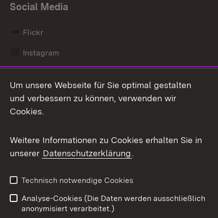
Social Media
Flickr
Instagram
LinkedIn
Um unsere Webseite für Sie optimal gestalten
Mastodon
und verbessern zu können, verwenden wir
Cookies.
Messenger
Social Wall
Weitere Informationen zu Cookies erhalten Sie in
unserer
Datenschutzerklärung
.
X / Twitter
Youtube
Technisch notwendige Cookies
Analyse-Cookies (Die Daten werden ausschließlich
Zum 
anonymisiert verarbeitet.)
Impressum
Kontakt