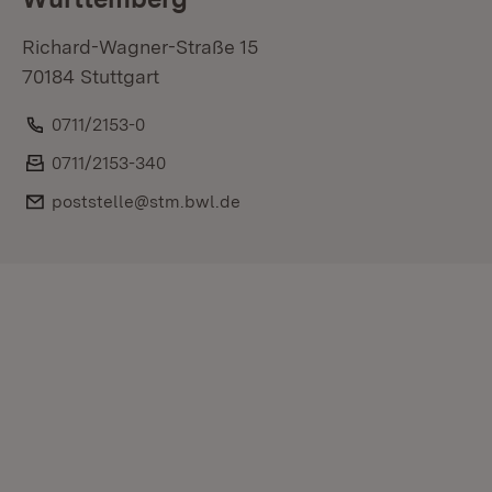
Richard-Wagner-Straße 15
70184 Stuttgart
Telefon:
0711/2153-0
Fax:
0711/2153-340
E-Mail:
poststelle@stm.bwl.de