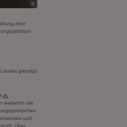
altung ihrer
lungspolitisch
s Landes geprägt
Download:
en
et in neuem Fenster)
n weiterhin die
ungspolitischen
sprozesses und
grüßt: Über