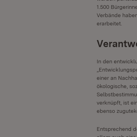
1.500 Bürgerinn
Verbände haben d
erarbeitet.
Verantw
In den entwickl
„Entwicklungspo
einer an Nachhal
ökologische, soz
Selbstbestimmun
verknüpft, ist 
ebenso zuguteko
Entsprechend de