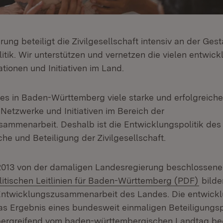
ung beteiligt die Zivilgesellschaft intensiv an der Gest
tik. Wir unterstützen und vernetzen die vielen entwick
tionen und Initiativen im Land.
t es in Baden-Württemberg viele starke und erfolgreiche
Netzwerke und Initiativen im Bereich der
ammenarbeit. Deshalb ist die Entwicklungspolitik de
he und Beteiligung der Zivilgesellschaft.
2013 von der damaligen Landesregierung beschlossen
(Öffn
itischen Leitlinien für Baden-Württemberg (PDF)
bilde
Entwicklungszusammenarbeit des Landes. Die entwickl
 das Ergebnis eines bundesweit einmaligen Beteiligung
bergreifend vom baden-württembergischen Landtag be