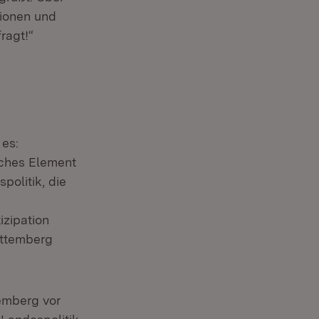
ionen und
ragt!“
 es:
iches Element
politik, die
izipation
rttemberg
temberg vor