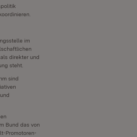
politik
koordinieren.
ngsstelle im
lschaftlichen
ls direkter und
ng steht.
hm sind
iativen
 und
den
em Bund das von
elt-Promotoren-