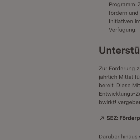
Programm. Zi
fördern und
Initiativen
Verfügung.
Unterstü
Zur Förderung zi
jährlich Mittel 
bereit. Diese M
Entwicklungs-Z
bwirkt! vergebe
Extern:
SEZ: Förder
Darüber hinaus 