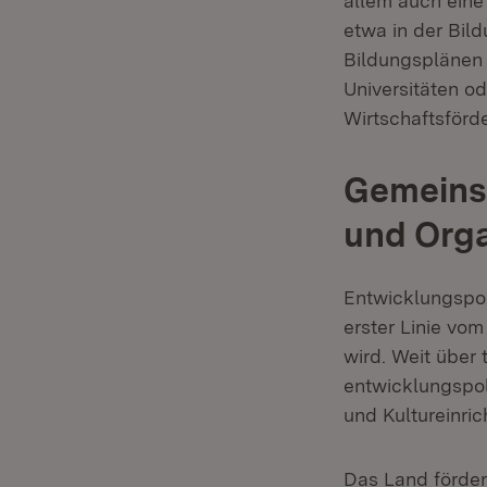
allem auch eine
etwa in der Bil
Bildungsplänen
Universitäten od
Wirtschaftsförde
Gemeinsa
und Orga
Entwicklungspol
erster Linie vom
wird. Weit über
entwicklungspol
und Kultureinric
Das Land förder