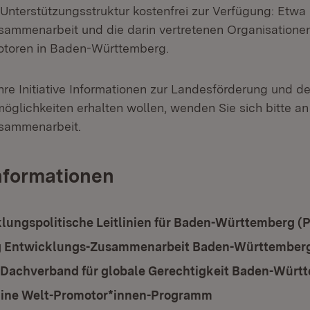
Unterstützungsstruktur kostenfrei zur Verfügung: Etwa 
ammenarbeit und die darin vertretenen Organisationen
otoren in Baden-Württemberg.
re Initiative Informationen zur Landesförderung und den
öglichkeiten erhalten wollen, wenden Sie sich bitte an
sammenarbeit.
nformationen
ad:
lungspolitische Leitlinien für Baden-Württemberg (
g Entwicklungs-Zusammenarbeit Baden-Württemberg
Dachverband für globale Gerechtigkeit Baden-Würt
Eine Welt-Promotor*innen-Programm
(Öffnet in neuem