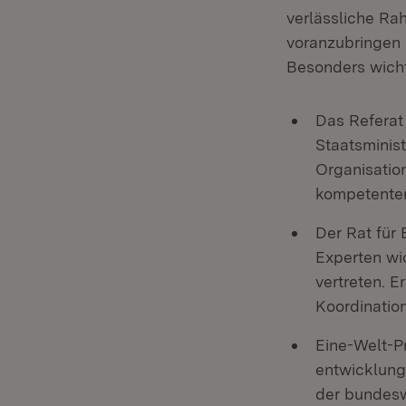
verlässliche Ra
voranzubringen 
Besonders wicht
Das Referat
Staatsminist
Organisatio
kompetenter
Der Rat für
Experten wic
vertreten. 
Koordination
Eine-Welt-P
entwicklung
der bundesw