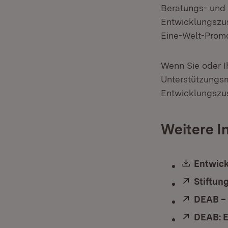
Beratungs- und 
Entwicklungszus
Eine-Welt-Prom
Wenn Sie oder Ih
Unterstützungsm
Entwicklungszu
Weitere I
Downlo
Entwick
Extern:
Stiftun
Extern:
DEAB – 
Extern:
DEAB: 