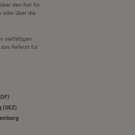
über den Rat für
 oder über die
 vielfältigen
 das Referat für
PDF)
(Öffnet in neuem Fenster)
 (SEZ)
(Öffnet in neuem Fenster)
temberg
(Öffnet in neuem Fenster)
 Fenster)