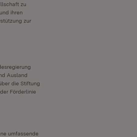
llschaft zu
und ihren
rstützung zur
ndesregierung
 und Ausland
ber die Stiftung
er Förderlinie
eine umfassende