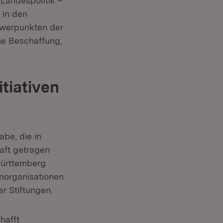
Landespolitik –
 in den
hwerpunkten der
che Beschaffung,
tiativen
be, die in
haft getragen
Württemberg
enorganisationen
r Stiftungen.
hafft