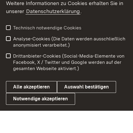
Weitere Informationen zu Cookies erhalten Sie in
unserer
Datenschutzerklärung
.
X / Twitter
Youtube
Technisch notwendige Cookies
Analyse-Cookies (Die Daten werden ausschließlich
Zum 
anonymisiert verarbeitet.)
Impressum
Kontakt
Drittanbieter-Cookies (Social-Media-Elemente von
Benutzungshinweise
Barrierefreiheit
Facebook, X / Twitter und Google werden auf der
gesamten Webseite aktiviert.)
Datenschutz
Cookies
Alle akzeptieren
Auswahl bestätigen
Notwendige akzeptieren
Link zum Landesportal