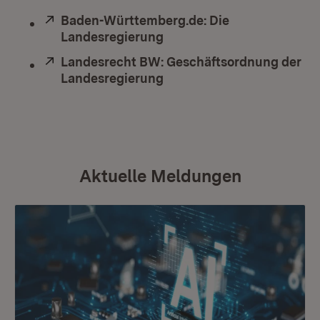
Extern:
Baden-Württemberg.de: Die
Landesregierung
(Öffnet in neuem Fenster)
Extern:
Landesrecht BW: Geschäftsordnung der
Landesregierung
(Öffnet in neuem Fenster)
Aktuelle Meldungen