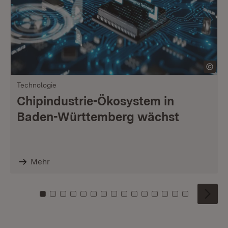
Technologie
Chipindustrie-Ökosystem in
Baden-Württemberg wächst
Mehr
Zu Kachel: 0
Zu Kachel: 1
Zu Kachel: 2
Zu Kachel: 3
Zu Kachel: 4
Zu Kachel: 5
Zu Kachel: 6
Zu Kachel: 7
Zu Kachel: 8
Zu Kachel: 9
Zu Kachel: 10
Zu Kachel: 11
Zu Kachel: 12
Zu Kachel: 1
Zu Kachel