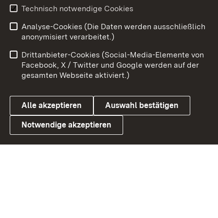
Youtube
Technisch notwendige Cookies
Analyse-Cookies (Die Daten werden ausschließlich
Zum 
anonymisiert verarbeitet.)
Impressum
Kontakt
Drittanbieter-Cookies (Social-Media-Elemente von
Benutzungshinweise
Barrierefreiheit
Facebook, X / Twitter und Google werden auf der
gesamten Webseite aktiviert.)
Datenschutz
Cookies
Alle akzeptieren
Auswahl bestätigen
Notwendige akzeptieren
Link zum Landesportal