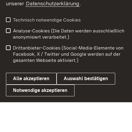
unserer
Datenschutzerklärung
.
X / Twitter
Youtube
Technisch notwendige Cookies
Analyse-Cookies (Die Daten werden ausschließlich
Zum 
anonymisiert verarbeitet.)
Impressum
Kontakt
Drittanbieter-Cookies (Social-Media-Elemente von
Benutzungshinweise
Barrierefreiheit
Facebook, X / Twitter und Google werden auf der
gesamten Webseite aktiviert.)
Datenschutz
Cookies
Alle akzeptieren
Auswahl bestätigen
Notwendige akzeptieren
Link zum Landesportal