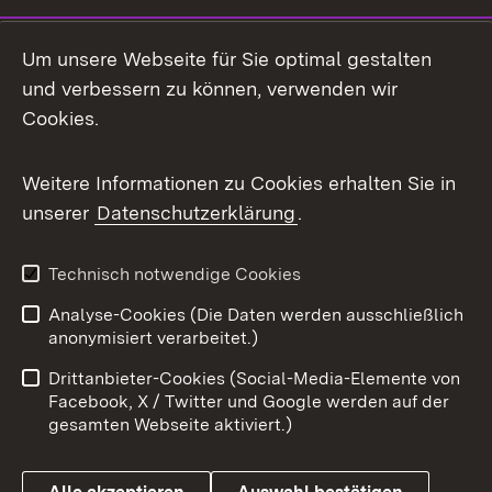
LinkedIn
Um unsere Webseite für Sie optimal gestalten
Mastodon
und verbessern zu können, verwenden wir
Cookies.
Messenger
Social Wall
Weitere Informationen zu Cookies erhalten Sie in
unserer
Datenschutzerklärung
.
X / Twitter
Youtube
Technisch notwendige Cookies
Analyse-Cookies (Die Daten werden ausschließlich
Zum 
anonymisiert verarbeitet.)
Impressum
Kontakt
Drittanbieter-Cookies (Social-Media-Elemente von
Benutzungshinweise
Barrierefreiheit
Facebook, X / Twitter und Google werden auf der
gesamten Webseite aktiviert.)
Datenschutz
Cookies