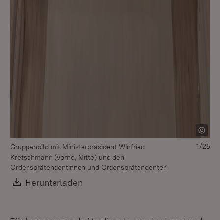
1/25
Gruppenbild mit Ministerpräsident Winfried
Kretschmann (vorne, Mitte) und den
Ordensprätendentinnen und Ordensprätendenten
Download:
Herunterladen
(Öffnet in neuem Fenster)