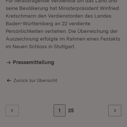
Für herausragende Verdienste um das Land und
seine Bevölkerung hat Ministerpräsident Winfried
Kretschmann den Verdienstorden des Landes
Baden-Württemberg an 22 verdiente
Persönlichkeiten verliehen. Die Überreichung der
Mi
Auszeichnung erfolgte im Rahmen eines Festakts
An
im Neuen Schloss in Stuttgart.
Pressemitteilung
Zurück zur Übersicht
Zur Seite
1
Zur letzten Seite
25
Zurück
Weiter