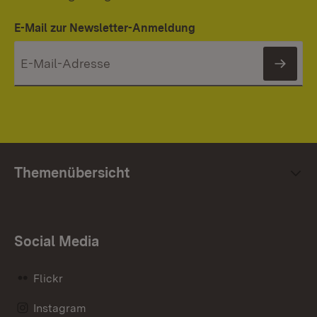
E-Mail zur Newsletter-Anmeldung
News
Themenübersicht
Social Media
Flickr
Instagram