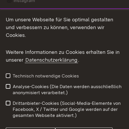
Instagram
LinkedIn
Um unsere Webseite für Sie optimal gestalten
Mastodon
und verbessern zu können, verwenden wir
Cookies.
Messenger
Social Wall
Weitere Informationen zu Cookies erhalten Sie in
unserer
Datenschutzerklärung
.
X / Twitter
Youtube
Technisch notwendige Cookies
Analyse-Cookies (Die Daten werden ausschließlich
Zum 
anonymisiert verarbeitet.)
Impressum
Kontakt
Drittanbieter-Cookies (Social-Media-Elemente von
Benutzungshinweise
Barrierefreiheit
Facebook, X / Twitter und Google werden auf der
gesamten Webseite aktiviert.)
Datenschutz
Cookies