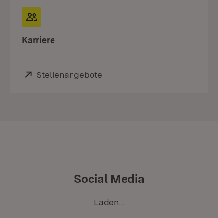
Karriere
Extern:
Stellenangebote
(Öffnet in neuem Fenster)
Social Media
Laden...