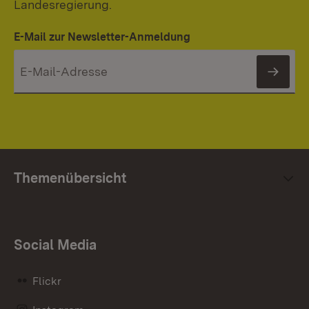
Landesregierung.
E-Mail zur Newsletter-Anmeldung
News
Themenübersicht
Social Media
Flickr