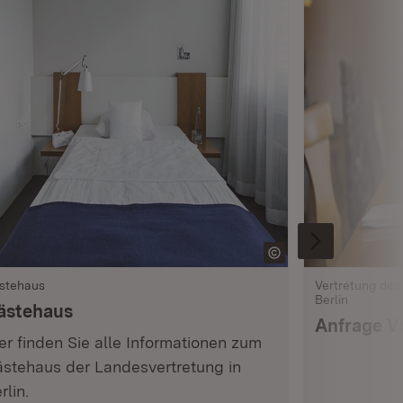
stehaus
Vertretung de
Berlin
ästehaus
Anfrage V
er finden Sie alle Informationen zum
stehaus der Landesvertretung in
rlin.