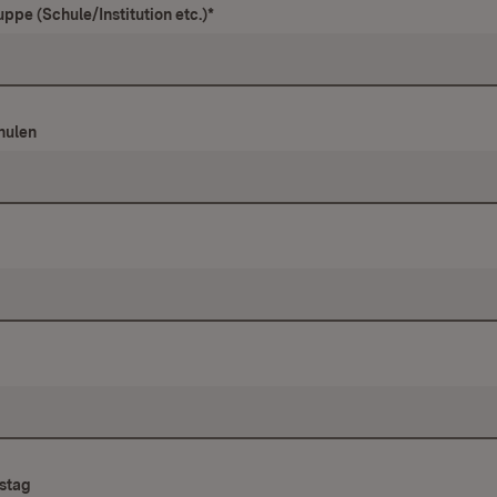
ppe (Schule/Institution etc.)
*
hulen
stag