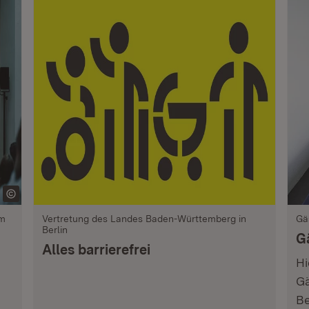
im
Vertretung des Landes Baden-Württemberg in
Gä
Berlin
G
Alles barrierefrei
Hi
Gä
Be