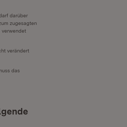
darf darüber
 zum zugesagten
n verwendet
ht verändert
 muss das
olgende