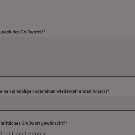
/Zweck des Grußworts?
*
r einen einmaligen oder einen wiederkehrenden Anlass?
*
chriftliches Grußwort gewünscht?
*
ident Cem Özdemir