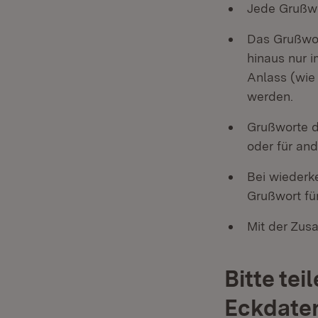
Jede Grußwo
Das Grußwort
hinaus nur 
Anlass (wie
werden.
Grußworte d
oder für an
Bei wiederk
Grußwort für
Mit der Zus
Bitte tei
Eckdaten