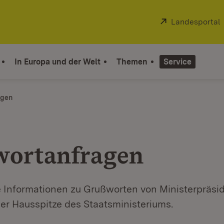
Extern:
Landesportal
In Europa und der Welt
Themen
Service
agen
ortanfragen
ie Informationen zu Grußworten von Ministerpräs
er Hausspitze des Staatsministeriums.