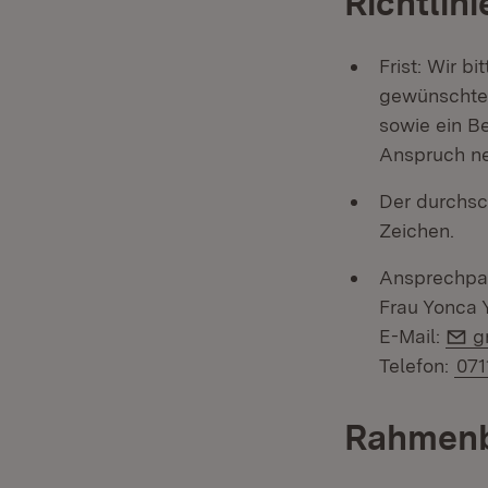
Richtlin
Frist: Wir b
gewünschten
sowie ein Be
Anspruch n
Der durchsch
Zeichen.
Ansprechpart
Frau Yonca Y
E
E-Mail:
g
Telefon:
071
Rahmen