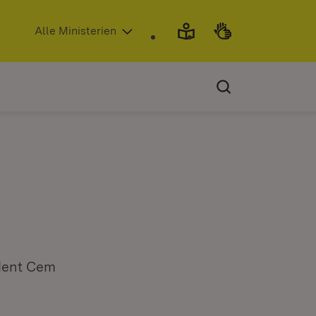
(Öffnet in neuem Fenster)
Alle Ministerien
ident Cem