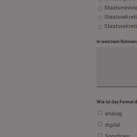
Staatsminist
Staatssekret
Staatssekret
In welchem Rahmen 
Wie ist das Format 
analog
digital
Sonstiges: