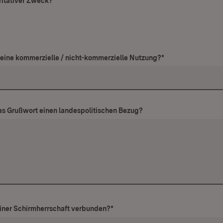
aritativer Zweck?
*
r eine kommerzielle / nicht-kommerzielle Nutzung?
*
das Grußwort einen landespolitischen Bezug?
 einer Schirmherrschaft verbunden?
*