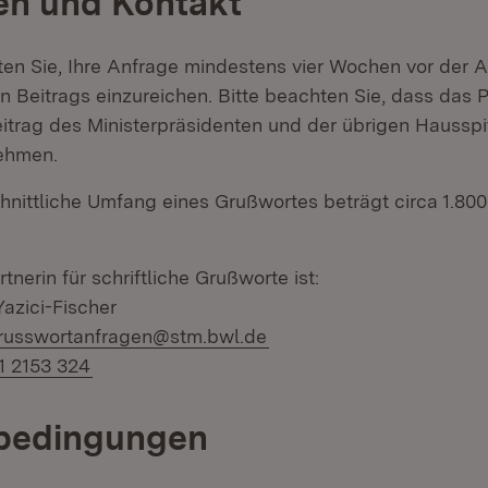
ien und Kontakt
itten Sie, Ihre Anfrage mindestens vier Wochen vor der 
 Beitrags einzureichen. Bitte beachten Sie, dass das P
itrag des Ministerpräsidenten und der übrigen Hausspit
ehmen.
nittliche Umfang eines Grußwortes beträgt circa 1.800
nerin für schriftliche Grußworte ist:
azici-Fischer
-Mail:
russwortanfragen@stm.bwl.de
1 2153 324
bedingungen