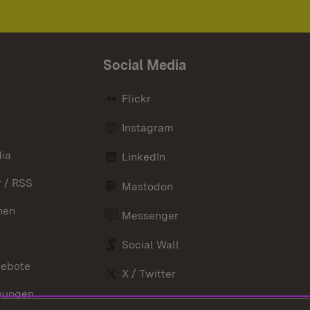
Social Media
Flickr
Instagram
ia
LinkedIn
 / RSS
Mastodon
nen
Messenger
Social Wall
gebote
X / Twitter
bungen
Youtube