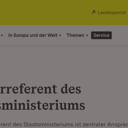
Extern:
Landesportal
In Europa und der Welt
Themen
Service
rreferent des
sministeriums
rent des Staatsministeriums ist zentraler Anspre