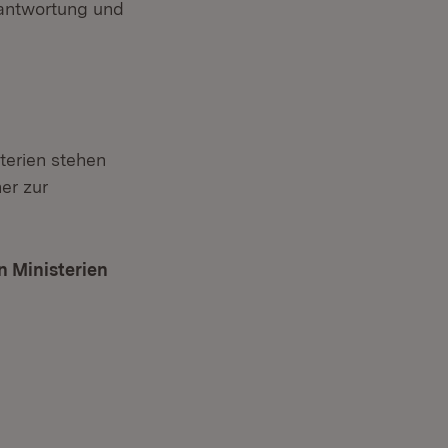
eantwortung und
terien stehen
er zur
n Ministerien
(Öffnet in neuem Fenster)