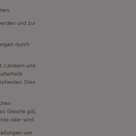
nen.
werden und zur
.
ungen durch
d, Ländern und
außerhalb
scheiden. Dies
ichen
s Gleiche gilt,
rde oder wird.
teilungen von