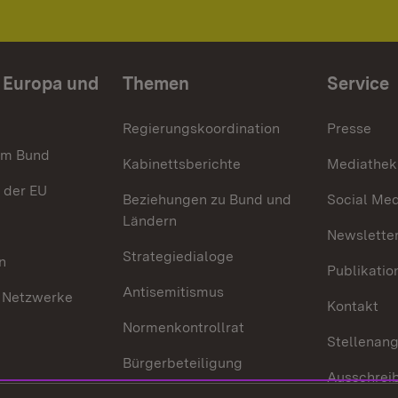
n Europa und
Themen
Service
Regierungskoordination
Presse
im Bund
Kabinettsberichte
Mediathek
 der EU
Beziehungen zu Bund und
Social Med
Ländern
Newsletter
Strategiedialoge
n
Publikatio
Antisemitismus
 Netzwerke
Kontakt
Normenkontrollrat
Stellenan
Bürgerbeteiligung
Ausschrei