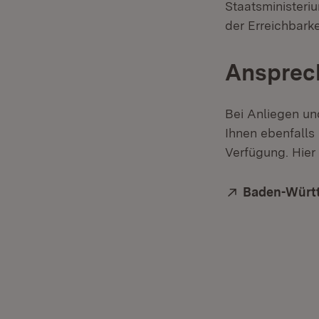
Staatsministeri
der Erreichbark
Ansprech
Bei Anliegen un
Ihnen ebenfalls
Verfügung. Hier
Extern:
Baden-Württ