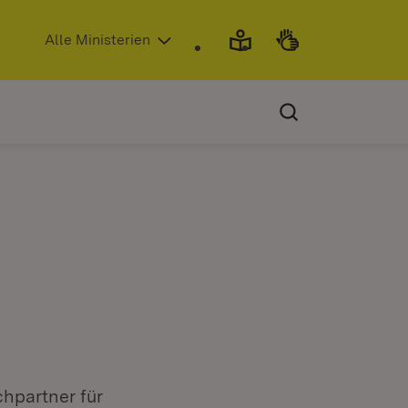
(Öffnet in neuem Fenster)
Alle Ministerien
chpartner für