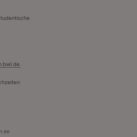
studentische
m.bwl.de
.
chzeiten:
h im