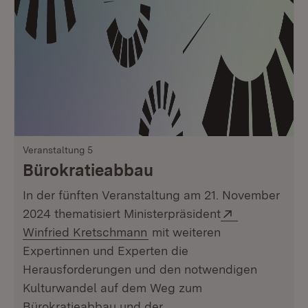
Veranstaltung 5
Bürokratieabbau
In der fünften Veranstaltung am 21. November
Extern:
2024 thematisiert Ministerpräsident
(Öffnet in neuem Fenster)
Winfried Kretschmann
mit weiteren
Expertinnen und Experten die
Herausforderungen und den notwendigen
Kulturwandel auf dem Weg zum
Bürokratieabbau und der