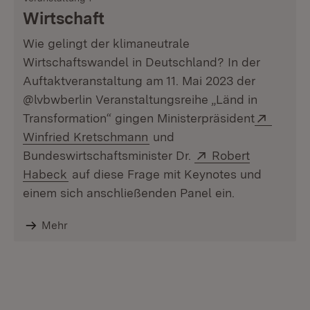
Wirtschaft
Wie gelingt der klimaneutrale
Wirtschaftswandel in Deutschland? In der
Auftaktveranstaltung am 11. Mai 2023 der
@lvbwberlin Veranstaltungsreihe „Länd in
Extern
Transformation“ gingen Ministerpräsident
(Öffnet in neuem Fenster)
Winfried Kretschmann
und
Extern:
Bundeswirtschaftsminister Dr.
Robert
(Öffnet in neuem Fenster)
Habeck
auf diese Frage mit Keynotes und
einem sich anschließenden Panel ein.
Mehr