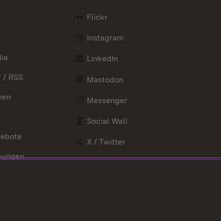
Flickr
Instagram
ia
LinkedIn
 / RSS
Mastodon
nen
Messenger
Social Wall
gebote
X / Twitter
bungen
Youtube
nd Verordnungen