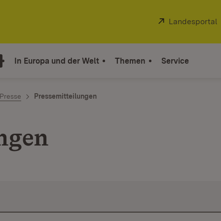
Extern:
Landesportal
In Europa und der Welt
Themen
Service
 Presse
Pressemitteilungen
ungen