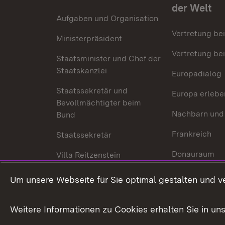
der Welt
Aufgaben und Organisation
Vertretung be
Ministerpräsident
Vertretung bei
Staatsminister und Chef der
Staatskanzlei
Europadialog
Staatssekretär und
Europa erlebe
Bevollmächtigter beim
Nachbarn und
Bund
Frankreich
Staatssekretär
Donauraum
Villa Reitzenstein
Dynamischer 
Kontakt und Anfahrt
Um unsere Webseite für Sie optimal gestalten und v
Baden-Württe
Welt
Weitere Informationen zu Cookies erhalten Sie in un