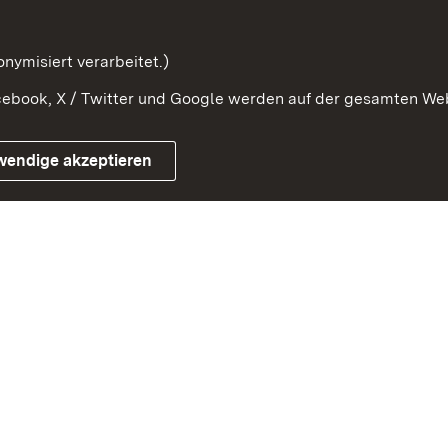
zusammenarbeit
Orden und Ehrenzeichen
nymisiert verarbeitet.)
ebook, X / Twitter und Google werden auf der gesamten Webs
Impressum
Kontakt
Benutzungshinwe
wendige akzeptieren