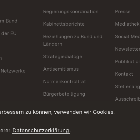
Regierungskoordination
Presse
im Bund
Kabinettsberichte
Mediathek
 der EU
Beziehungen zu Bund und
Social Med
Ländern
Newsletter
Strategiedialoge
n
Publikatio
Antisemitismus
 Netzwerke
Kontakt
Normenkontrollrat
Stellenan
Bürgerbeteiligung
Ausschrei
Medienpolitik
Europapool
erbessern zu können, verwenden wir Cookies.
Gesetze u
Innovationslabor
mberg in der
serer
Datenschutzerklärung
.
Protokoll und
Konsulatswesen