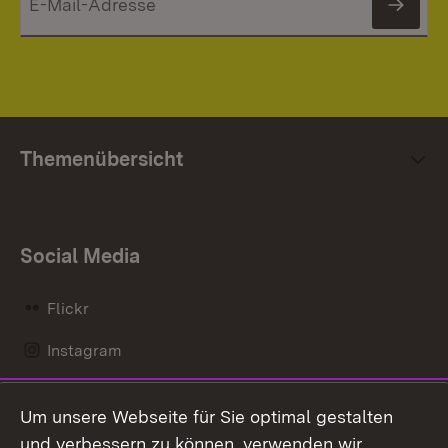
News
Themenübersicht
Social Media
Flickr
Instagram
LinkedIn
Um unsere Webseite für Sie optimal gestalten
Mastodon
und verbessern zu können, verwenden wir