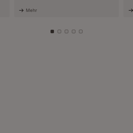
Mehr
Zu Kachel: 0
Zu Kachel: 3
Zu Kachel: 6
Zu Kachel: 9
Zu Kachel: 12