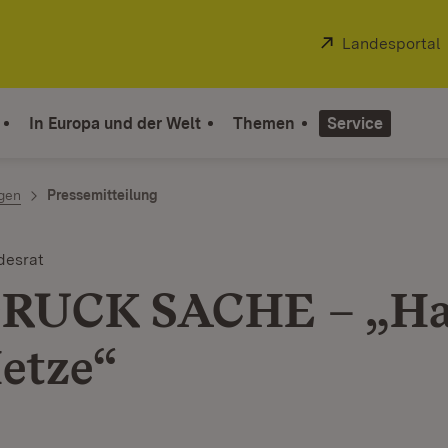
Extern:
Landesportal
In Europa und der Welt
Themen
Service
ngen
Pressemitteilung
desrat
DRUCK SACHE – „Ha
etze“