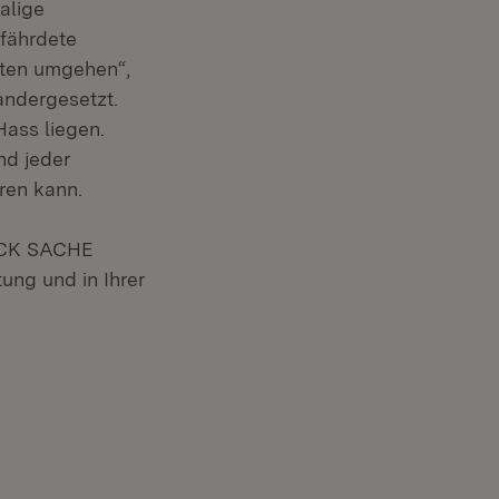
alige
efährdete
sten umgehen“,
andergesetzt.
Hass liegen.
nd jeder
ren kann.
RUCK SACHE
ung und in Ihrer