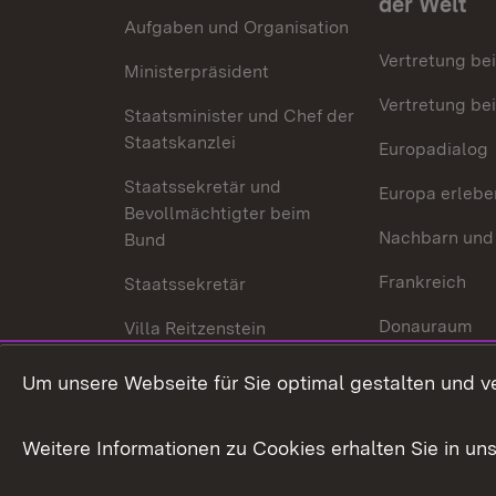
der Welt
Aufgaben und Organisation
Vertretung be
Ministerpräsident
Vertretung bei
Staatsminister und Chef der
Staatskanzlei
Europadialog
Staatssekretär und
Europa erlebe
Bevollmächtigter beim
Nachbarn und
Bund
Frankreich
Staatssekretär
Donauraum
Villa Reitzenstein
Dynamischer 
Kontakt und Anfahrt
Um unsere Webseite für Sie optimal gestalten und v
Baden-Württe
Welt
Weitere Informationen zu Cookies erhalten Sie in un
Entwicklungs