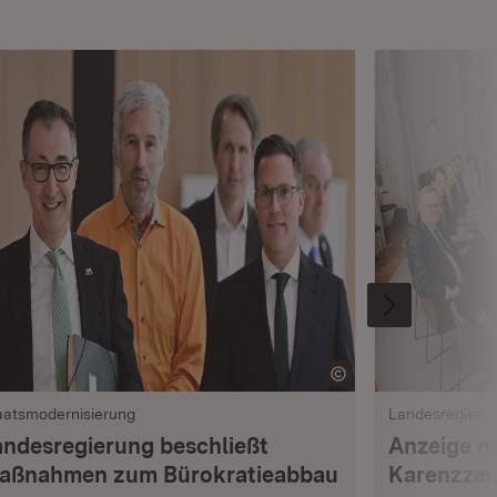
aatsmodernisierung
Landesregieru
andesregierung beschließt
Anzeige n
aßnahmen zum Bürokratieabbau
Karenzzei