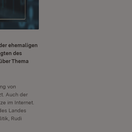
 der ehemaligen
agten des
 über Thema
ung von
zt. Auch der
e im Internet.
des Landes
tik, Rudi