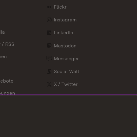
Flickr
Instagram
ia
LinkedIn
 / RSS
Mastodon
nen
Messenger
Social Wall
gebote
X / Twitter
bungen
Youtube
nd Verordnungen