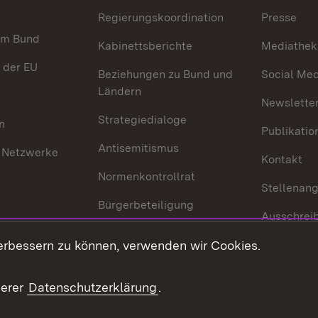
Regierungskoordination
Presse
im Bund
Kabinettsberichte
Mediathek
 der EU
Beziehungen zu Bund und
Social Med
Ländern
Newsletter
Strategiedialoge
n
Publikatio
Antisemitismus
 Netzwerke
Kontakt
Normenkontrollrat
Stellenan
Bürgerbeteiligung
Ausschrei
Medienpolitik
Europapool
erbessern zu können, verwenden wir Cookies.
Gesetze u
Innovationslabor
mberg in der
serer
Datenschutzerklärung
.
Protokoll und
Konsulatswesen
zusammenarbeit