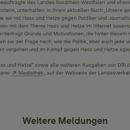
beauftragte des Landes Nordrhein-Westfalen und ehem
sterin, unterhalten. In ihrem aktuellen Buch „Unsere g
e wir mit Hass und Hetze gegen Politiker und Journali
tensiv mit dem Thema Hass und Hetze im Internet ausein
interfragt Gründe und Motivationen, die hinter diesem 
 sie der Frage nach, wie die Politik, aber auch jede u
en vorgehen und im Kampf gegen Hass und Hetze agie
ass und Hetze“ sowie alle weiteren Ausgaben von D
Extern:
(Öffnet in neuem Fenster)
serer
Mediathek
, auf der Webseite der Landesvertret
Weitere Meldungen