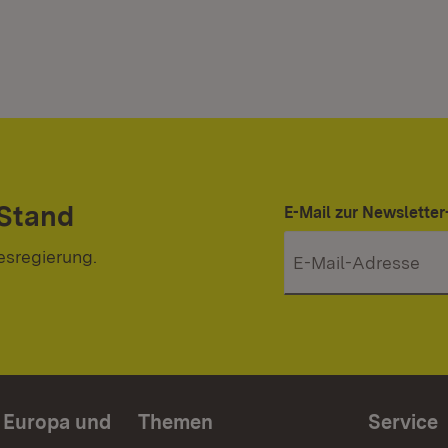
 Stand
E-Mail zur Newslett
esregierung.
n Europa und
Themen
Service