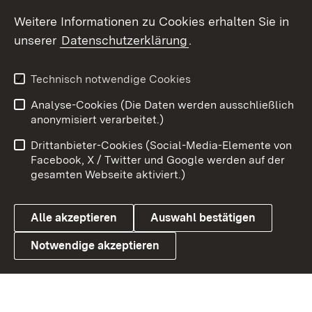
Social Wall
Weitere Informationen zu Cookies erhalten Sie in
unserer
Datenschutzerklärung
.
X / Twitter
Youtube
Technisch notwendige Cookies
Analyse-Cookies (Die Daten werden ausschließlich
Zum 
anonymisiert verarbeitet.)
Impressum
Kontakt
Drittanbieter-Cookies (Social-Media-Elemente von
Benutzungshinweise
Barrierefreiheit
Facebook, X / Twitter und Google werden auf der
gesamten Webseite aktiviert.)
Datenschutz
Cookies
Alle akzeptieren
Auswahl bestätigen
Notwendige akzeptieren
Link zum Landesportal