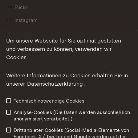
Flickr
Instagram
LinkedIn
Um unsere Webseite für Sie optimal gestalten
Mastodon
und verbessern zu können, verwenden wir
Cookies.
Messenger
Social Wall
Weitere Informationen zu Cookies erhalten Sie in
unserer
Datenschutzerklärung
.
X / Twitter
Youtube
Technisch notwendige Cookies
Analyse-Cookies (Die Daten werden ausschließlich
Zum 
anonymisiert verarbeitet.)
Impressum
Kontakt
Drittanbieter-Cookies (Social-Media-Elemente von
Benutzungshinweise
Barrierefreiheit
Facebook, X / Twitter und Google werden auf der