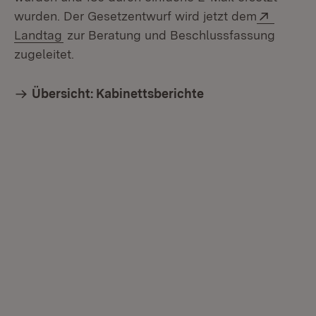
Extern:
wurden. Der Gesetzentwurf wird jetzt dem
(Öffnet in neuem Fenster)
Landtag
zur Beratung und Beschlussfassung
zugeleitet.
Übersicht: Kabinettsberichte