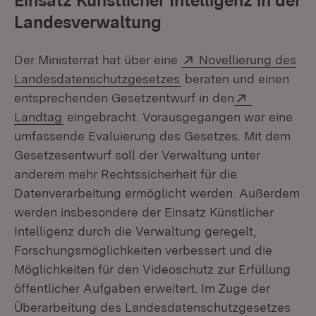
Einsatz Künstlicher Intelligenz in der
Landesverwaltung
Extern:
Der Ministerrat hat über eine
Novellierung des
(Öffnet in neuem Fenst
Landesdatenschutzgesetzes
beraten und einen
Extern:
entsprechenden Gesetzentwurf in den
(Öffnet in neuem Fenster)
Landtag
eingebracht. Vorausgegangen war eine
umfassende Evaluierung des Gesetzes. Mit dem
Gesetzesentwurf soll der Verwaltung unter
anderem mehr Rechtssicherheit für die
Datenverarbeitung ermöglicht werden. Außerdem
werden insbesondere der Einsatz Künstlicher
Intelligenz durch die Verwaltung geregelt,
Forschungsmöglichkeiten verbessert und die
Möglichkeiten für den Videoschutz zur Erfüllung
öffentlicher Aufgaben erweitert. Im Zuge der
Überarbeitung des Landesdatenschutzgesetzes