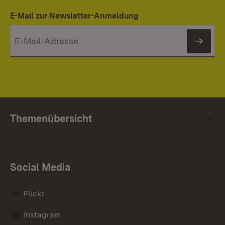
E-Mail zur Newsletter-Anmeldung
News
Themenübersicht
Social Media
Flickr
Instagram