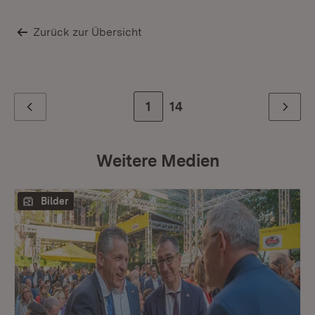
Zurück zur Übersicht
Zur Seite
1
Zur letzten Seite
14
Zurück
Weiter
Weitere Medien
Bilder