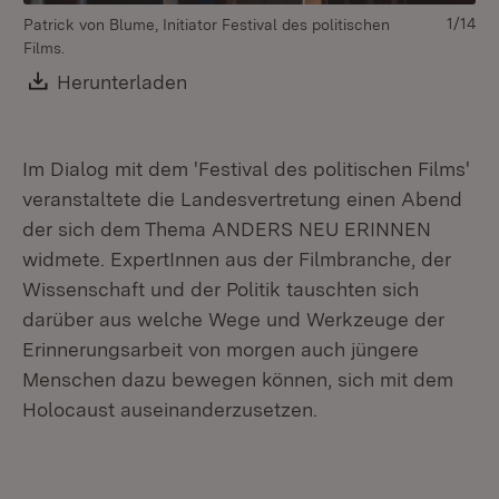
1/14
Patrick von Blume, Initiator Festival des politischen
Di
Films.
za
Download:
Herunterladen
(Öffnet in neuem Fenster)
Im Dialog mit dem 'Festival des politischen Films'
veranstaltete die Landesvertretung einen Abend
der sich dem Thema ANDERS NEU ERINNEN
widmete. ExpertInnen aus der Filmbranche, der
Wissenschaft und der Politik tauschten sich
darüber aus welche Wege und Werkzeuge der
Erinnerungsarbeit von morgen auch jüngere
Menschen dazu bewegen können, sich mit dem
Holocaust auseinanderzusetzen.