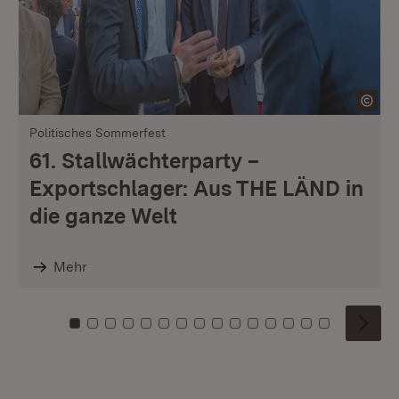
Politisches Sommerfest
61. Stallwächterparty –
Exportschlager: Aus THE LÄND in
die ganze Welt
Mehr
Zu Kachel: 0
Zu Kachel: 1
Zu Kachel: 2
Zu Kachel: 3
Zu Kachel: 4
Zu Kachel: 5
Zu Kachel: 6
Zu Kachel: 7
Zu Kachel: 8
Zu Kachel: 9
Zu Kachel: 10
Zu Kachel: 11
Zu Kachel: 12
Zu Kachel: 1
Zu Kachel