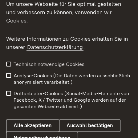
Um unsere Webseite für Sie optimal gestalten
Mastodon
und verbessern zu können, verwenden wir
Cookies.
Messenger
Social Wall
Weitere Informationen zu Cookies erhalten Sie in
unserer
Datenschutzerklärung
.
X / Twitter
Youtube
Technisch notwendige Cookies
Analyse-Cookies (Die Daten werden ausschließlich
Zum 
anonymisiert verarbeitet.)
Impressum
Kontakt
Drittanbieter-Cookies (Social-Media-Elemente von
Benutzungshinweise
Barrierefreiheit
Facebook, X / Twitter und Google werden auf der
gesamten Webseite aktiviert.)
Datenschutz
Cookies
Alle akzeptieren
Auswahl bestätigen
Notwendige akzeptieren