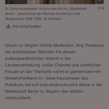
1/14
Dr. Gesa Kessemeier, Autorin des Buchs „Modestadt
Dr
Berlin – Geschichte der Berliner Konfektion und
Modesalons 1836–1936. 50 Porträts“.
Download:
Herunterladen
(Öffnet in neuem Fenster)
Gleich zu Beginn stellte Moderator Jörg Thadeusz
die emotionalen Weichen für diesen
außergewöhnlichen Abend in der
Landesvertretung. Voller Charme und sichtlicher
Freude an der Thematik nahm er gemeinsam mit
Modehistorikerin Dr. Gesa Kessemeier das
Publikum mit auf eine eindrucksvolle Reise in die
Modestadt Berlin zu Beginn des letzten
Jahrhunderts.