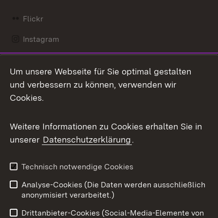
Flickr
Instagram
LinkedIn
Um unsere Webseite für Sie optimal gestalten
Mastodon
und verbessern zu können, verwenden wir
Cookies.
Messenger
Social Wall
Weitere Informationen zu Cookies erhalten Sie in
unserer
Datenschutzerklärung
.
X / Twitter
Youtube
Technisch notwendige Cookies
Analyse-Cookies (Die Daten werden ausschließlich
Zum 
anonymisiert verarbeitet.)
Impressum
Kontakt
Drittanbieter-Cookies (Social-Media-Elemente von