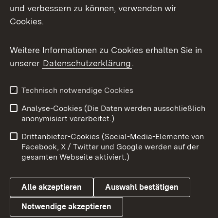
Mastodon
und verbessern zu können, verwenden wir
Cookies.
Messenger
Social Wall
Weitere Informationen zu Cookies erhalten Sie in
unserer
Datenschutzerklärung
.
X / Twitter
Youtube
Technisch notwendige Cookies
Analyse-Cookies (Die Daten werden ausschließlich
Zum 
anonymisiert verarbeitet.)
Impressum
Kontakt
Drittanbieter-Cookies (Social-Media-Elemente von
Benutzungshinweise
Barrierefreiheit
Facebook, X / Twitter und Google werden auf der
gesamten Webseite aktiviert.)
Datenschutz
Cookies
Alle akzeptieren
Auswahl bestätigen
Notwendige akzeptieren
Link zum Landesportal