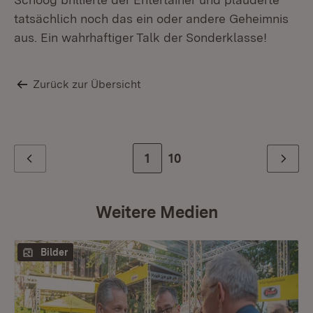
tatsächlich noch das ein oder andere Geheimnis
aus. Ein wahrhaftiger Talk der Sonderklasse!
Zurück zur Übersicht
Zur Seite
1
Zur letzten Seite
10
Zurück
Weiter
Weitere Medien
Bilder