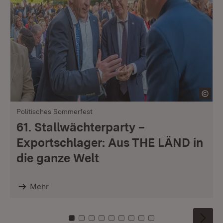
Politisches Sommerfest
61. Stallwächterparty –
Exportschlager: Aus THE LÄND in
die ganze Welt
Mehr
Zu Kachel: 0
Zu Kachel: 1
Zu Kachel: 2
Zu Kachel: 3
Zu Kachel: 4
Zu Kachel: 5
Zu Kachel: 6
Zu Kachel: 7
Zu Kachel: 8