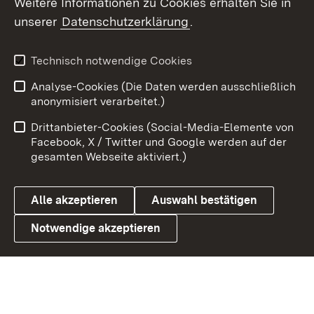
Weitere Informationen zu Cookies erhalten Sie in
unserer
Datenschutzerklärung
.
X / Twitter
Youtube
Technisch notwendige Cookies
Analyse-Cookies (Die Daten werden ausschließlich
Zum 
anonymisiert verarbeitet.)
Impressum
Kontakt
Drittanbieter-Cookies (Social-Media-Elemente von
Benutzungshinweise
Barrierefreiheit
Facebook, X / Twitter und Google werden auf der
gesamten Webseite aktiviert.)
Datenschutz
Cookies
Alle akzeptieren
Auswahl bestätigen
Notwendige akzeptieren
Link zum Landesportal