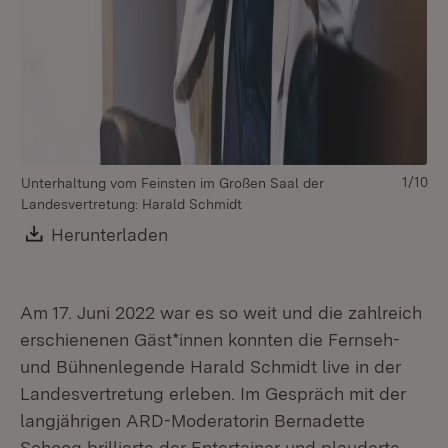
1/10
Li
Unterhaltung vom Feinsten im Großen Saal der
Ha
Landesvertretung: Harald Schmidt
Download:
Herunterladen
(Öffnet in neuem Fenster)
Am 17. Juni 2022 war es so weit und die zahlreich
erschienenen Gäst*innen konnten die Fernseh-
und Bühnenlegende Harald Schmidt live in der
Landesvertretung erleben. Im Gespräch mit der
langjährigen ARD-Moderatorin Bernadette
Schoog brillierte der Entertainer und plauderte