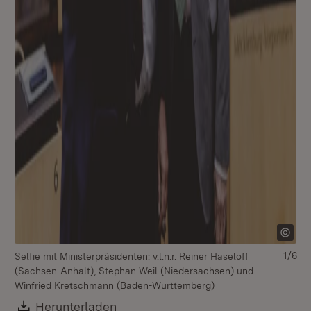
1/6
Selfie mit Ministerpräsidenten: v.l.n.r. Reiner Haseloff
v.l
(Sachsen-Anhalt), Stephan Weil (Niedersachsen) und
Al
Winfried Kretschmann (Baden-Württemberg)
An
Wi
Download:
Herunterladen
(Öffnet in neuem Fenster)