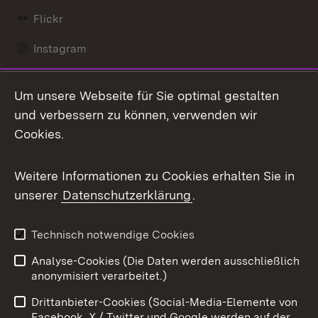
Flickr
Instagram
LinkedIn
Um unsere Webseite für Sie optimal gestalten
Mastodon
und verbessern zu können, verwenden wir
Cookies.
Messenger
Social Wall
Weitere Informationen zu Cookies erhalten Sie in
unserer
Datenschutzerklärung
.
X / Twitter
Youtube
Technisch notwendige Cookies
Analyse-Cookies (Die Daten werden ausschließlich
Zum 
anonymisiert verarbeitet.)
Impressum
Kontakt
Drittanbieter-Cookies (Social-Media-Elemente von
Benutzungshinweise
Barrierefreiheit
Facebook, X / Twitter und Google werden auf der