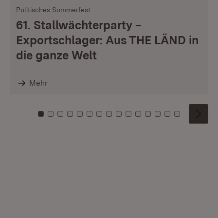
Politisches Sommerfest
61. Stallwächterparty –
Exportschlager: Aus THE LÄND in
die ganze Welt
Mehr
Zu Kachel: 0
Zu Kachel: 1
Zu Kachel: 2
Zu Kachel: 3
Zu Kachel: 4
Zu Kachel: 5
Zu Kachel: 6
Zu Kachel: 7
Zu Kachel: 8
Zu Kachel: 9
Zu Kachel: 10
Zu Kachel: 11
Zu Kachel: 12
Zu Kachel: 1
Zu Kachel