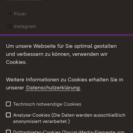
Flickr
Instagram
LinkedIn
Um unsere Webseite für Sie optimal gestalten
Mastodon
und verbessern zu können, verwenden wir
Cookies.
Messenger
Social Wall
Weitere Informationen zu Cookies erhalten Sie in
unserer
Datenschutzerklärung
.
X / Twitter
Youtube
Technisch notwendige Cookies
Analyse-Cookies (Die Daten werden ausschließlich
Zum 
anonymisiert verarbeitet.)
Impressum
Kontakt
Drittanbieter-Cookies (Social-Media-Elemente von