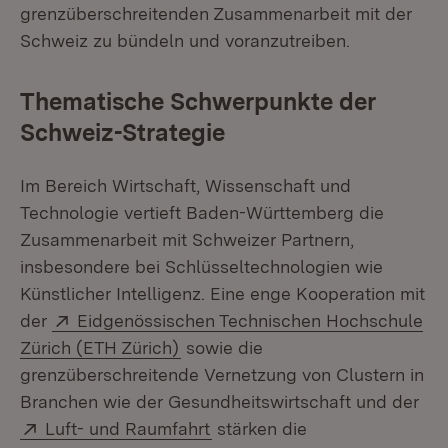
grenzüberschreitenden Zusammenarbeit mit der
Schweiz zu bündeln und voranzutreiben.
Thematische Schwerpunkte der
Schweiz-Strategie
Im Bereich Wirtschaft, Wissenschaft und
Technologie vertieft Baden-Württemberg die
Zusammenarbeit mit Schweizer Partnern,
insbesondere bei Schlüsseltechnologien wie
Künstlicher Intelligenz. Eine enge Kooperation mit
Extern:
der
Eidgenössischen Technischen Hochschule
(Öffnet in neuem Fenster)
Zürich (ETH Zürich)
sowie die
grenzüberschreitende Vernetzung von Clustern in
Branchen wie der Gesundheitswirtschaft und der
Extern:
(Öffnet in neuem Fenster)
Luft- und Raumfahrt
stärken die