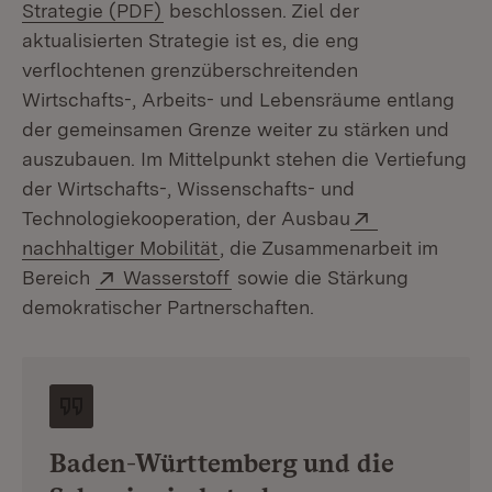
(Öffnet in neuem Fenster)
Strategie (PDF)
beschlossen. Ziel der
aktualisierten Strategie ist es, die eng
verflochtenen grenzüberschreitenden
Wirtschafts-, Arbeits- und Lebensräume entlang
der gemeinsamen Grenze weiter zu stärken und
auszubauen. Im Mittelpunkt stehen die Vertiefung
der Wirtschafts-, Wissenschafts- und
Extern:
Technologiekooperation, der Ausbau
(Öffnet in neuem Fenster)
nachhaltiger Mobilität
, die Zusammenarbeit im
Extern:
(Öffnet in neuem Fenster)
Bereich
Wasserstoff
sowie die Stärkung
demokratischer Partnerschaften.
Baden-Württemberg und die