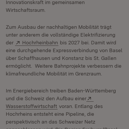
Innovationskraft im gemeinsamen
Wirtschaftsraum.
Zum Ausbau der nachhaltigen Mobilität trägt
unter anderem die vollständige Elektrifizierung
Extern:
(Öffnet in neuem Fenster)
der
Hochrheinbahn
bis 2027 bei. Damit wird
eine durchgehende Expressverbindung von Basel
über Schaffhausen und Konstanz bis St. Gallen
ermöglicht. Weitere Bahnprojekte verbessern die
klimafreundliche Mobilität im Grenzraum.
Im Energiebereich treiben Baden-Württemberg
Extern:
und die Schweiz den Aufbau einer
(Öffnet in neuem Fenster)
Wasserstoffwirtschaft
voran. Entlang des
Hochrheins entsteht eine Pipeline, die
perspektivisch an das Schweizer Netz