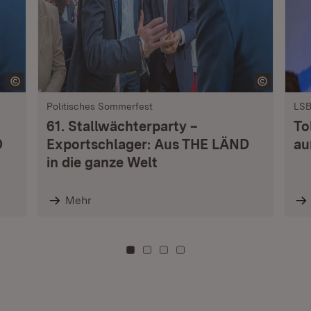
Politisches Sommerfest
LSB
61. Stallwächterparty –
To
D
Exportschlager: Aus THE LÄND
au
in die ganze Welt
Mehr
Zu Kachel: 0
Zu Kachel: 3
Zu Kachel: 6
Zu Kachel: 9