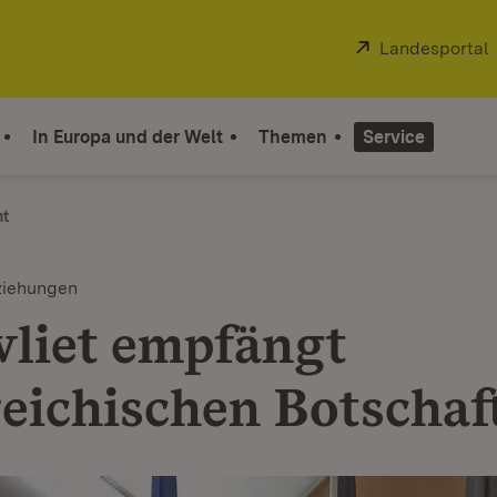
Extern:
Landesportal
In Europa und der Welt
Themen
Service
ht
eziehungen
liet empfängt
reichischen Botschaf