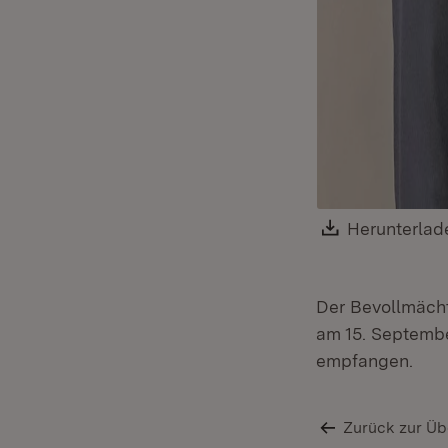
Download:
Herunterlad
Der Bevollmäch
am 15. September
empfangen.
Zurück zur Üb