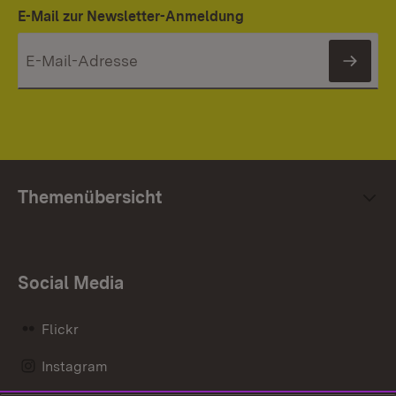
E-Mail zur Newsletter-Anmeldung
News
Themenübersicht
Social Media
Flickr
Instagram