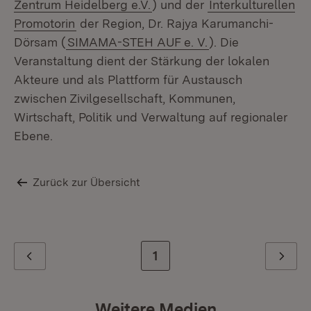
Zentrum Heidelberg e.V.
) und der
Interkulturellen
Promotorin
der Region, Dr. Rajya Karumanchi-
Dörsam (
SIMAMA-STEH AUF e. V.
). Die
Veranstaltung dient der Stärkung der lokalen
Akteure und als Plattform für Austausch
zwischen Zivilgesellschaft, Kommunen,
Wirtschaft, Politik und Verwaltung auf regionaler
Ebene.
Zurück zur Übersicht
Zur letzten Seite
1
Zurück
Weiter
Weitere Medien