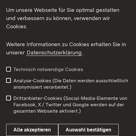
LinkedIn
Um unsere Webseite für Sie optimal gestalten
Mastodon
und verbessern zu können, verwenden wir
Cookies.
Messenger
Social Wall
Weitere Informationen zu Cookies erhalten Sie in
unserer
Datenschutzerklärung
.
X / Twitter
Youtube
Technisch notwendige Cookies
Analyse-Cookies (Die Daten werden ausschließlich
Zum 
anonymisiert verarbeitet.)
Impressum
Kontakt
Drittanbieter-Cookies (Social-Media-Elemente von
Benutzungshinweise
Barrierefreiheit
Facebook, X / Twitter und Google werden auf der
gesamten Webseite aktiviert.)
Datenschutz
Cookies
Alle akzeptieren
Auswahl bestätigen