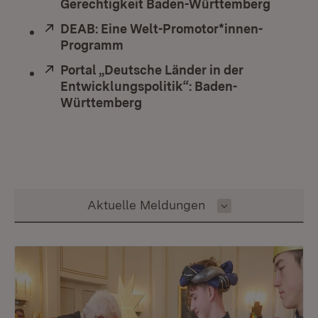
Gerechtigkeit Baden-Württemberg
(Öffnet
Extern:
DEAB: Eine Welt-Promotor*innen-
Programm
(Öffnet in neuem Fenster)
Extern:
Portal „Deutsche Länder in der
Entwicklungspolitik“: Baden-
Württemberg
(Öffnet in neuem Fenster)
Inhalt auswählen
Aktuelle Meldungen