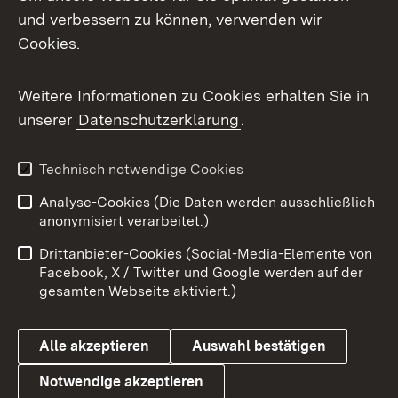
Mastodon
und verbessern zu können, verwenden wir
Cookies.
Messenger
Social Wall
Weitere Informationen zu Cookies erhalten Sie in
unserer
Datenschutzerklärung
.
X / Twitter
Youtube
Technisch notwendige Cookies
Analyse-Cookies (Die Daten werden ausschließlich
Zum 
anonymisiert verarbeitet.)
Impressum
Kontakt
Drittanbieter-Cookies (Social-Media-Elemente von
Benutzungshinweise
Barrierefreiheit
Facebook, X / Twitter und Google werden auf der
gesamten Webseite aktiviert.)
Datenschutz
Cookies
Alle akzeptieren
Auswahl bestätigen
Notwendige akzeptieren
Link zum Landesportal