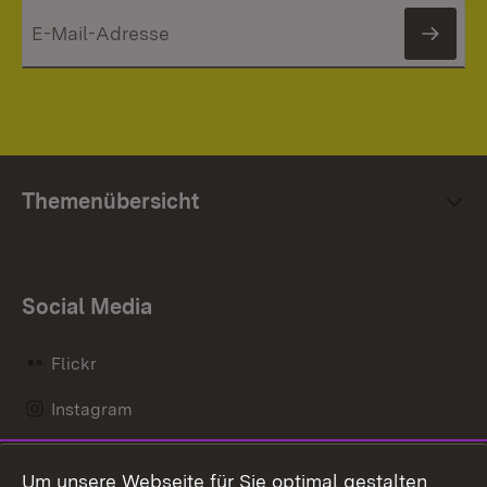
News
Themenübersicht
Social Media
Flickr
Instagram
LinkedIn
Um unsere Webseite für Sie optimal gestalten