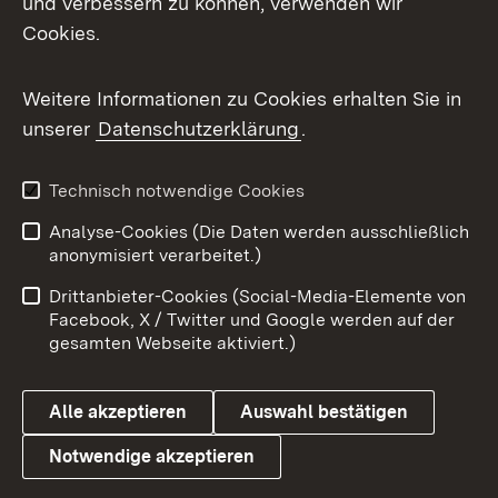
und verbessern zu können, verwenden wir
Cookies.
Messenger
Social Wall
Weitere Informationen zu Cookies erhalten Sie in
unserer
Datenschutzerklärung
.
X / Twitter
Youtube
Technisch notwendige Cookies
Analyse-Cookies (Die Daten werden ausschließlich
Zum 
anonymisiert verarbeitet.)
Impressum
Kontakt
Drittanbieter-Cookies (Social-Media-Elemente von
Benutzungshinweise
Barrierefreiheit
Facebook, X / Twitter und Google werden auf der
gesamten Webseite aktiviert.)
Datenschutz
Cookies
Alle akzeptieren
Auswahl bestätigen
Notwendige akzeptieren
Link zum Landesportal