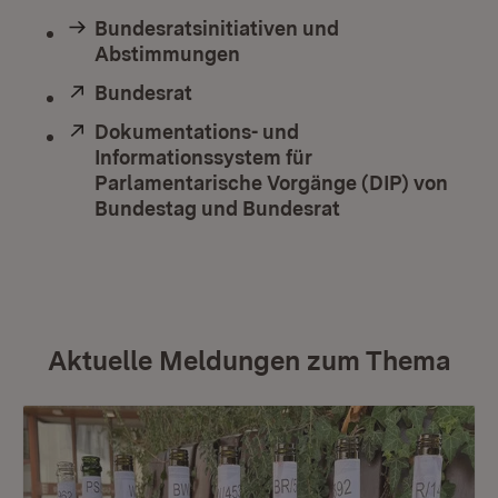
Bundesratsinitiativen und
Abstimmungen
Extern:
Bundesrat
(Öffnet in neuem Fenster)
Extern:
Dokumentations- und
Informationssystem für
Parlamentarische Vorgänge (DIP) von
Bundestag und Bundesrat
(Öffnet in neuem
Aktuelle Meldungen zum Thema