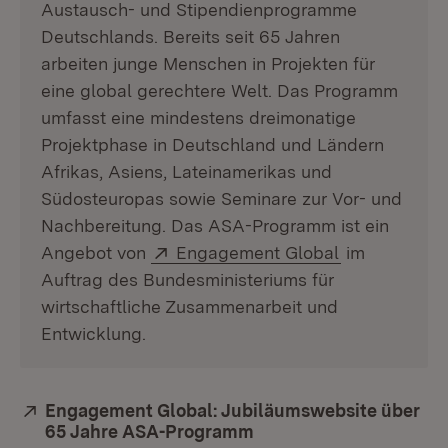
Austausch- und Stipendienprogramme
Deutschlands. Bereits seit 65 Jahren
arbeiten junge Menschen in Projekten für
eine global gerechtere Welt. Das Programm
umfasst eine mindestens dreimonatige
Projektphase in Deutschland und Ländern
Afrikas, Asiens, Lateinamerikas und
Südosteuropas sowie Seminare zur Vor- und
Nachbereitung. Das ASA-Programm ist ein
Extern:
(Öffnet in n
Angebot von
Engagement Global
im
Auftrag des Bundesministeriums für
wirtschaftliche Zusammenarbeit und
Entwicklung.
Extern:
Engagement Global: Jubiläumswebsite über
65 Jahre ASA-Programm
(Öffnet in neuem Fenst