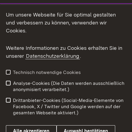
LinkedIn
Um unsere Webseite für Sie optimal gestalten
Mastodon
und verbessern zu können, verwenden wir
Cookies.
Messenger
Social Wall
Weitere Informationen zu Cookies erhalten Sie in
unserer
Datenschutzerklärung
.
X / Twitter
Youtube
Technisch notwendige Cookies
Analyse-Cookies (Die Daten werden ausschließlich
Zum 
anonymisiert verarbeitet.)
Impressum
Kontakt
Drittanbieter-Cookies (Social-Media-Elemente von
Benutzungshinweise
Barrierefreiheit
Facebook, X / Twitter und Google werden auf der
gesamten Webseite aktiviert.)
Datenschutz
Cookies
Alle akzeptieren
Auswahl bestätigen