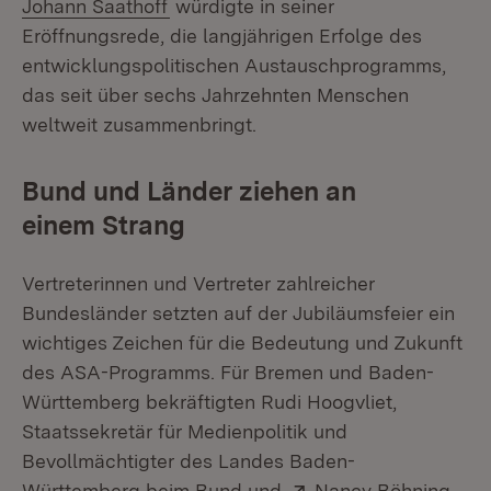
(Öffnet in neuem Fenster)
Johann Saathoff
würdigte in seiner
Eröffnungsrede, die langjährigen Erfolge des
entwicklungspolitischen Austauschprogramms,
das seit über sechs Jahrzehnten Menschen
weltweit zusammenbringt.
Bund und Länder ziehen an
einem Strang
Vertreterinnen und Vertreter zahlreicher
Bundesländer setzten auf der Jubiläumsfeier ein
wichtiges Zeichen für die Bedeutung und Zukunft
des ASA-Programms. Für Bremen und Baden-
Württemberg bekräftigten Rudi Hoogvliet,
Staatssekretär für Medienpolitik und
Bevollmächtigter des Landes Baden-
Extern:
(Öff
Württemberg beim Bund und
Nancy Böhning
,