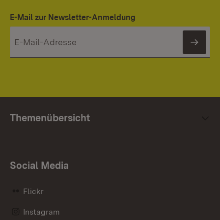
E-Mail zur Newsletter-Anmeldung
News
Themenübersicht
Social Media
Flickr
Instagram