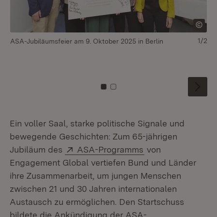
1/2
ASA-Jubiläumsfeier am 9. Oktober 2025 in Berlin
St
(l
Un
Zu Kachel: 0
Zu Kachel: 1
Ein voller Saal, starke politische Signale und
bewegende Geschichten: Zum 65-jährigen
Extern:
(Öffnet in neuem F
Jubiläum des
ASA-Programms
von
Engagement Global vertiefen Bund und Länder
ihre Zusammenarbeit, um jungen Menschen
zwischen 21 und 30 Jahren internationalen
Austausch zu ermöglichen. Den Startschuss
bildete die Ankündigung der ASA-