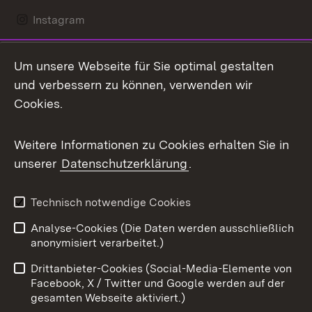
Instagram
LinkedIn
Um unsere Webseite für Sie optimal gestalten
Mastodon
und verbessern zu können, verwenden wir
Cookies.
Messenger
Social Wall
Weitere Informationen zu Cookies erhalten Sie in
unserer
Datenschutzerklärung
.
X / Twitter
Youtube
Technisch notwendige Cookies
Analyse-Cookies (Die Daten werden ausschließlich
Zum 
anonymisiert verarbeitet.)
Impressum
Kontakt
Drittanbieter-Cookies (Social-Media-Elemente von
Benutzungshinweise
Barrierefreiheit
Facebook, X / Twitter und Google werden auf der
gesamten Webseite aktiviert.)
Datenschutz
Cookies