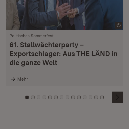
Politisches Sommerfest
61. Stallwächterparty –
Exportschlager: Aus THE LÄND in
die ganze Welt
Mehr
Zu Kachel: 0
Zu Kachel: 1
Zu Kachel: 2
Zu Kachel: 3
Zu Kachel: 4
Zu Kachel: 5
Zu Kachel: 6
Zu Kachel: 7
Zu Kachel: 8
Zu Kachel: 9
Zu Kachel: 10
Zu Kachel: 11
Zu Kachel: 12
Zu Kachel: 