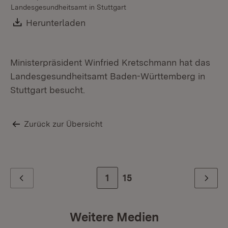
Landesgesundheitsamt in Stuttgart
St
Wü
Download:
Herunterladen
(Öffnet in neuem Fenster)
Re
se
zu
Ministerpräsident Winfried Kretschmann hat das
Landesgesundheitsamt Baden-Württemberg in
Stuttgart besucht.
Zurück zur Übersicht
Zur Seite
1
Zur letzten Seite
15
Zurück
Weiter
Weitere Medien