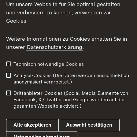
Um unsere Webseite für Sie optimal gestalten
Mastodon
und verbessern zu können, verwenden wir
Cookies.
Messenger
Social Wall
Weitere Informationen zu Cookies erhalten Sie in
unserer
Datenschutzerklärung
.
X / Twitter
Youtube
Technisch notwendige Cookies
Analyse-Cookies (Die Daten werden ausschließlich
Zum 
anonymisiert verarbeitet.)
Impressum
Kontakt
Drittanbieter-Cookies (Social-Media-Elemente von
Benutzungshinweise
Barrierefreiheit
Facebook, X / Twitter und Google werden auf der
gesamten Webseite aktiviert.)
Datenschutz
Cookies
Alle akzeptieren
Auswahl bestätigen